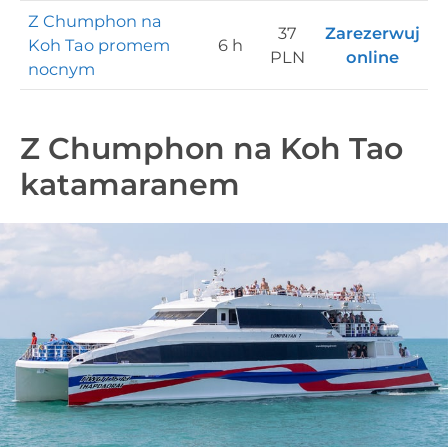
Z Chumphon na
37
Zarezerwuj
Koh Tao promem
6 h
PLN
online
nocnym
Z Chumphon na Koh Tao
katamaranem