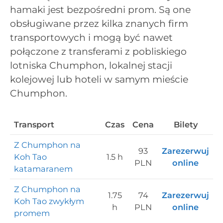
hamaki jest bezpośredni prom. Są one
obsługiwane przez kilka znanych firm
transportowych i mogą być nawet
połączone z transferami z pobliskiego
lotniska Chumphon, lokalnej stacji
kolejowej lub hoteli w samym mieście
Chumphon.
Transport
Czas
Cena
Bilety
Z Chumphon na
93
Zarezerwuj
Koh Tao
1.5 h
PLN
online
katamaranem
Z Chumphon na
1.75
74
Zarezerwuj
Koh Tao zwykłym
h
PLN
online
promem