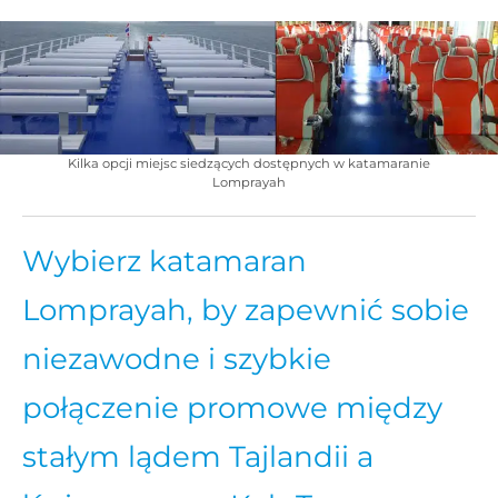
Kilka opcji miejsc siedzących dostępnych w katamaranie
Lomprayah
Wybierz katamaran
Lomprayah, by zapewnić sobie
niezawodne i szybkie
połączenie promowe między
stałym lądem Tajlandii a