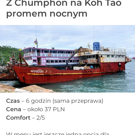
Z Chumphon na Koh Tao
promem nocnym
Czas
– 6 godzin (sama przeprawa)
Cena
– około 37 PLN
Comfort
– 2/5
W menu jest jeszcze jedna opcja dla