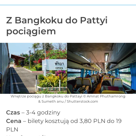
Z Bangkoku do Pattyi
pociągiem
Wnętrze pociągu z Bangkoku do Pattayi © Amnat Phuthamrong
& Sumeth anu / Shutterstock.com
Czas
– 3-4 godziny
Cena
– bilety kosztują od 3,80 PLN do 19
PLN