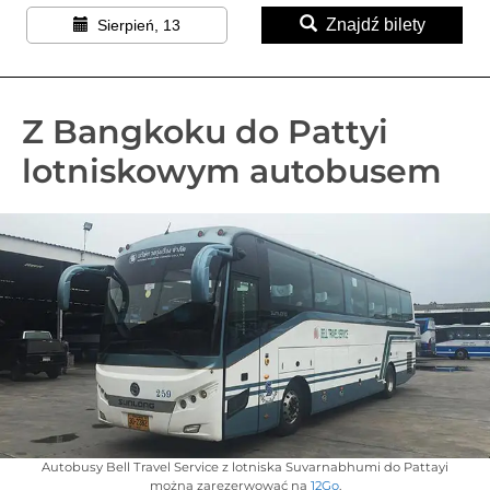
Znajdź bilety
Sierpień, 13
Z Bangkoku do Pattyi
lotniskowym autobusem
Autobusy Bell Travel Service z lotniska Suvarnabhumi do Pattayi
można zarezerwować na
12Go
.