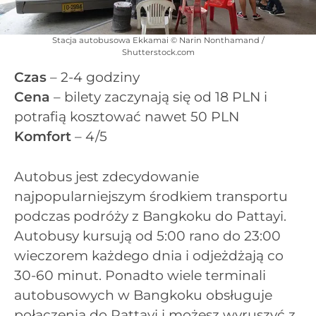
Stacja autobusowa Ekkamai © Narin Nonthamand /
Shutterstock.com
Czas
– 2-4 godziny
Cena
– bilety zaczynają się od 18 PLN i
potrafią kosztować nawet 50 PLN
Komfort
– 4/5
Autobus jest zdecydowanie
najpopularniejszym środkiem transportu
podczas podróży z Bangkoku do Pattayi.
Autobusy kursują od 5:00 rano do 23:00
wieczorem każdego dnia i odjeżdżają co
30-60 minut. Ponadto wiele terminali
autobusowych w Bangkoku obsługuje
połączenia do Pattayi i możesz wyruszyć z