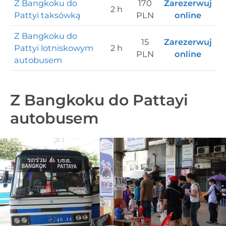
Z Bangkoku do
170
Zarezerwuj
2 h
Pattyi taksówką
PLN
online
Z Bangkoku do
15
Zarezerwuj
Pattyi lotniskowym
2 h
PLN
online
autobusem
Z Bangkoku do Pattayi
autobusem