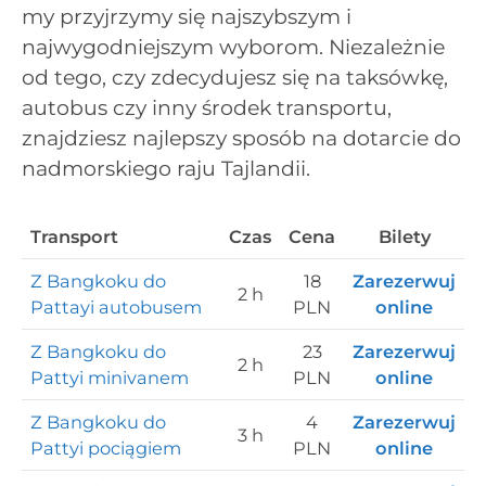
my przyjrzymy się najszybszym i
najwygodniejszym wyborom. Niezależnie
od tego, czy zdecydujesz się na taksówkę,
autobus czy inny środek transportu,
znajdziesz najlepszy sposób na dotarcie do
nadmorskiego raju Tajlandii.
Transport
Czas
Cena
Bilety
Z Bangkoku do
18
Zarezerwuj
2 h
Pattayi autobusem
PLN
online
Z Bangkoku do
23
Zarezerwuj
2 h
Pattyi minivanem
PLN
online
Z Bangkoku do
4
Zarezerwuj
3 h
Pattyi pociągiem
PLN
online