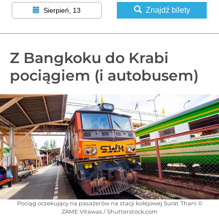
Znajdź bilety
Sierpień, 13
Z Bangkoku do Krabi
pociągiem (i autobusem)
Pociąg oczekujący na pasażerów na stacji kolejowej Surat Thani ©
ZAME Vitawas / Shutterstock.com