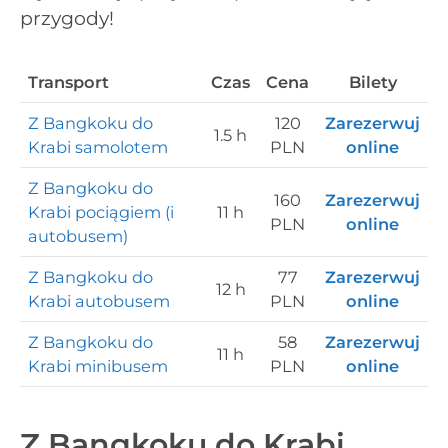
przygody!
Transport
Czas
Cena
Bilety
Z Bangkoku do
120
Zarezerwuj
1.5 h
Krabi samolotem
PLN
online
Z Bangkoku do
160
Zarezerwuj
Krabi pociągiem (i
11 h
PLN
online
autobusem)
Z Bangkoku do
77
Zarezerwuj
12 h
Krabi autobusem
PLN
online
Z Bangkoku do
58
Zarezerwuj
11 h
Krabi minibusem
PLN
online
Z Bangkoku do Krabi