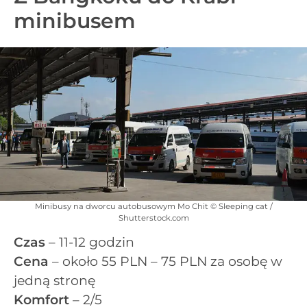
minibusem
Minibusy na dworcu autobusowym Mo Chit © Sleeping cat /
Shutterstock.com
Czas
– 11-12 godzin
Cena
– około 55 PLN – 75 PLN za osobę w
jedną stronę
Komfort
– 2/5