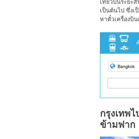
เที่ยวบินระยะส
เป็นต้นไป ซึ่งเ
หาตั๋วเครื่องบ
ค
กรุงเทพไ
ข้ามฟาก