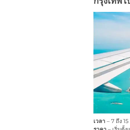
กรุงเทพไ
เวลา
– 7 ถึง 15 
ราคา
– เริ่มตั