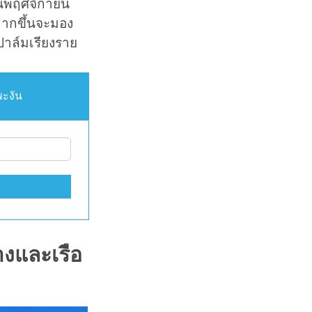
ือนพฤศจิกายน
นมากขึ้นจะมอง
นปาล์มเรียงราย
พะงัน
งและเรือ