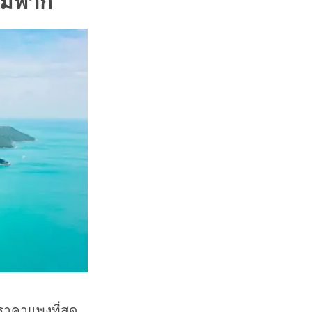
้ามฟาก
ีราคาแพงที่สุด