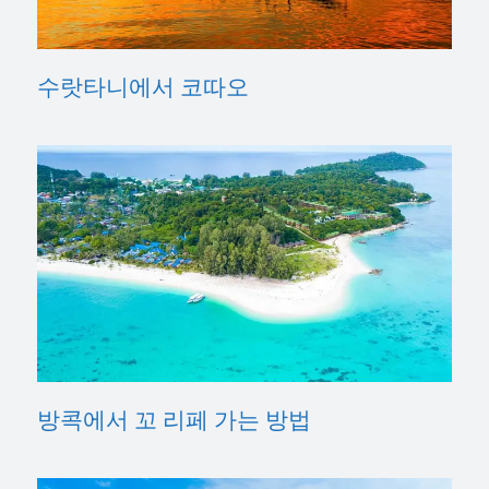
수랏타니에서 코따오
방콕에서 꼬 리페 가는 방법