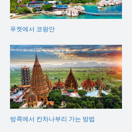
푸켓에서 코팡안
방콕에서 칸차나부리 가는 방법