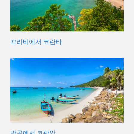
끄라비에서 코란타
방콕에서 코팡안