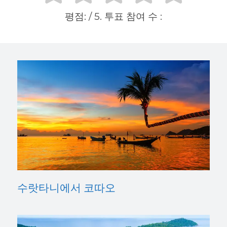
평점:
/ 5. 투표 참여 수 :
수랏타니에서 코따오