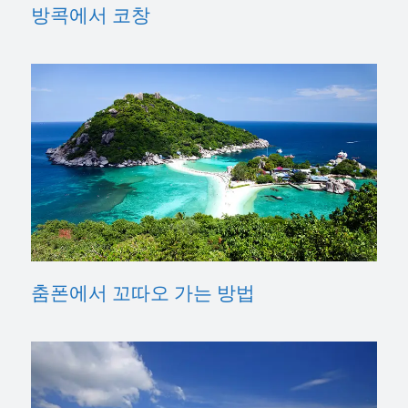
방콕에서 코창
춤폰에서 꼬따오 가는 방법