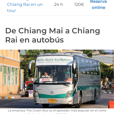
Reserva
Chiang Rai en un
24 h
120€
online
tour
De Chiang Mai a Chiang
Rai en autobús
La empresa The Green Bus es el operador más popular en el norte