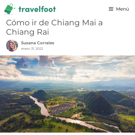
Saltar
Menú
al
contenido
Cómo ir de Chiang Mai a
Chiang Rai
Susana Corrales
enero 31, 2022