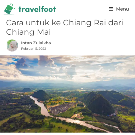
Skip
Menu
to
content
Cara untuk ke Chiang Rai dari
Chiang Mai
Intan Zulaikha
Februari 5, 2022