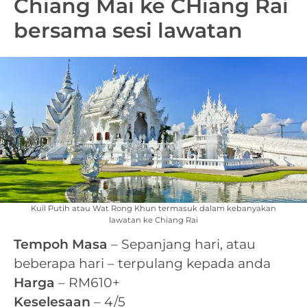
Chiang Mai ke CHiang Rai
bersama sesi lawatan
Kuil Putih atau Wat Rong Khun termasuk dalam kebanyakan
lawatan ke Chiang Rai
Tempoh Masa
– Sepanjang hari, atau
beberapa hari – terpulang kepada anda
Harga
– RM610+
Keselesaan
– 4/5