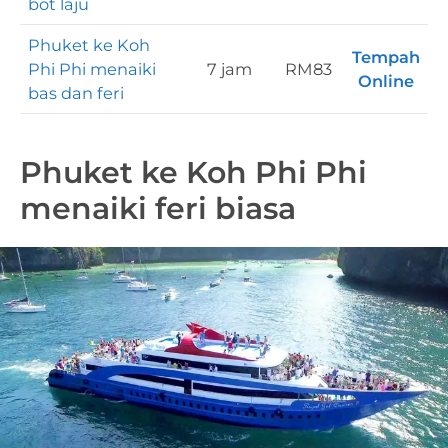
bot laju
Phuket ke Koh
Tempah
Phi Phi menaiki
7 jam
RM83
Online
bas dan feri
Phuket ke Koh Phi Phi
menaiki feri biasa