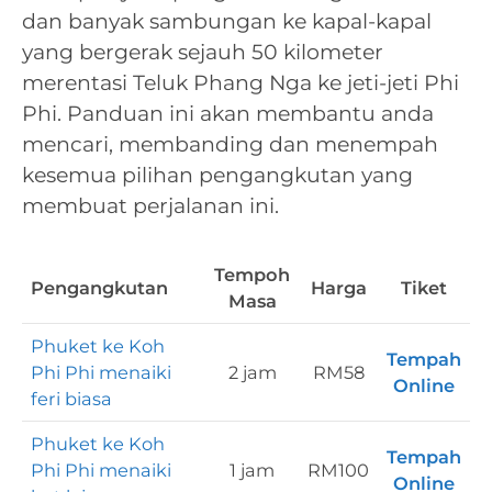
dan banyak sambungan ke kapal-kapal
yang bergerak sejauh 50 kilometer
merentasi Teluk Phang Nga ke jeti-jeti Phi
Phi. Panduan ini akan membantu anda
mencari, membanding dan menempah
kesemua pilihan pengangkutan yang
membuat perjalanan ini.
Tempoh
Pengangkutan
Harga
Tiket
Masa
Phuket ke Koh
Tempah
Phi Phi menaiki
2 jam
RM58
Online
feri biasa
Phuket ke Koh
Tempah
Phi Phi menaiki
1 jam
RM100
Online