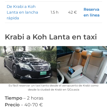
De Krabi a Koh
Reserva
Lanta en lancha
1.5 h
42 €
en línea
rápida
Krabi a Koh Lanta en taxi
Es fácil reservar un taxi tanto desde el aeropuerto de Krabi como
desde la ciudad de Krabi en 12Go.asia
Tiempo
– 2 horas
Precio
– 40-70 €