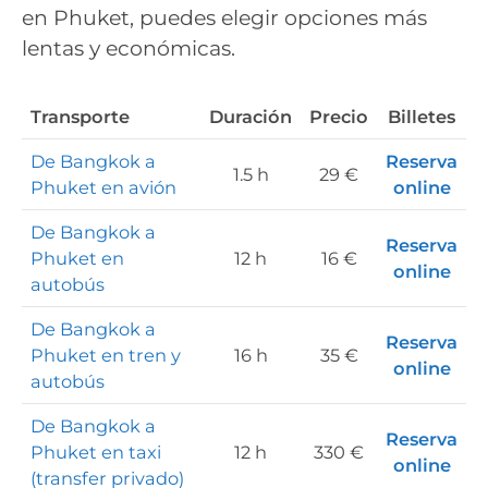
en Phuket, puedes elegir opciones más
lentas y económicas.
Transporte
Duración
Precio
Billetes
De Bangkok a
Reserva
1.5 h
29 €
Phuket en avión
online
De Bangkok a
Reser
v
a
Phuket en
12 h
16 €
online
autobús
De Bangkok a
Reserva
Phuket en tren y
16 h
35 €
online
autobús
De Bangkok a
Reserva
Phuket en taxi
12 h
330 €
online
(transfer privado)