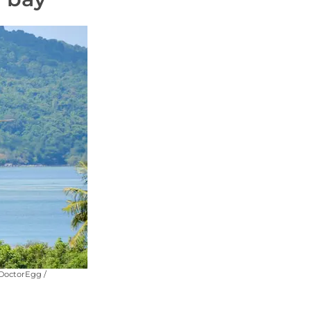
DoctorEgg /