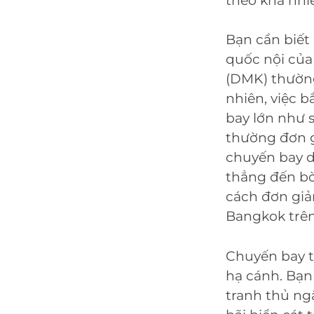
theo khá nhi
Bạn cần biết
quốc nội của
(DMK) thường
nhiên, việc 
bay lớn như 
thường đơn 
chuyến bay d
thẳng đến bờ
cách đơn giản
Bangkok trê
Chuyến bay t
hạ cánh. Bạn
tranh thủ ng