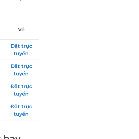
Vé
Đặt trực
tuyến
Đặt trực
tuyến
Đặt trực
tuyến
Đặt trực
tuyến
 bay