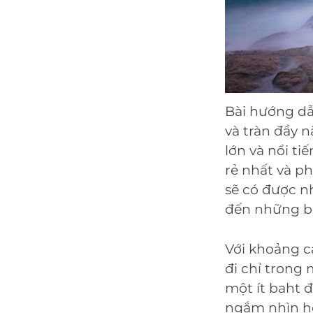
Bài hướng dẫ
và tràn đầy 
lớn và nổi t
rẻ nhất và p
sẽ có được n
đến những bã
Với khoảng c
đi chỉ trong 
một ít baht 
ngắm nhìn ho