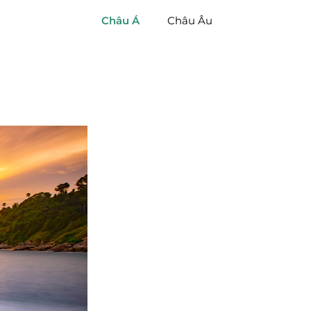
Châu Á
Châu Âu