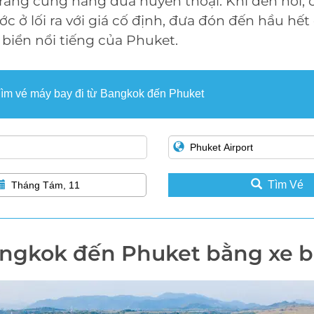
 trắng cùng hàng dừa huyền thoại. Khi đến nơi,
rước ở lối ra với giá cố định, đưa đón đến hầu hế
 biển nổi tiếng của Phuket.
ìm vé máy bay đi từ Bangkok đến Phuket
Tìm Vé
Tháng Tám, 11
angkok đến Phuket bằng xe b