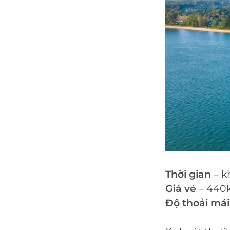
Thời gian
– k
Giá vé
– 440k
Độ thoải mái