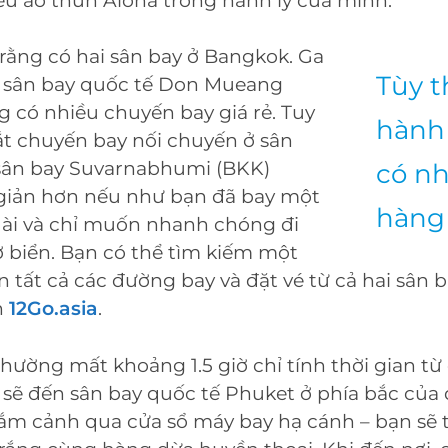
ều áo thun Aloha trong hành lý của mình.
 rằng có hai sân bay ở Bangkok. Ga
Tùy 
 sân bay quốc tế Don Mueang
 có nhiều chuyến bay giá rẻ. Tuy
hành
bắt chuyến bay nối chuyến ở sân
sân bay Suvarnabhumi (BKK)
có nh
giản hơn nếu như bạn đã bay một
hàng
ài và chỉ muốn nhanh chóng đi
 biển. Bạn có thể tìm kiếm một
 tất cả các đường bay và đặt vé từ cả hai sân b
n
12Go.asia
.
hường mất khoảng 1.5 giờ chỉ tính thời gian từ
 sẽ đến sân bay quốc tế Phuket ở phía bắc của 
ắm cảnh qua cửa sổ máy bay hạ cánh – bạn sẽ