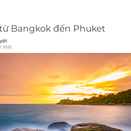
 từ Bangkok đến Phuket
yệt
, 2022