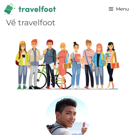
Chuyển
Menu
đến
nội
Về travelfoot
dung