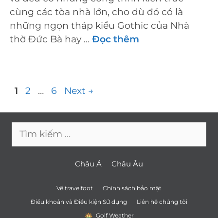
cùng các tòa nhà lớn, cho dù đó có là
những ngọn tháp kiểu Gothic của Nhà
thờ Đức Bà hay …
Đọc thêm
Điều
Page
Page
Page
1
2
…
6
Next
→
hướng
bài
Tìm
viết
kiếm
cho:
Châu Á
Châu Âu
Về travelfoot
Chính sách bảo mật
Điều khoản và Điều kiện Sử dụng
Liên hệ chúng tôi
Golf Weather