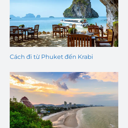
Cách đi từ Phuket đến Krabi