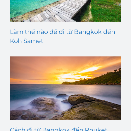
Làm thế nào để đi từ Bangkok đến
Koh Samet
Cách đi từ Bangkok đến Phuket