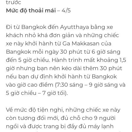
trước
Mức độ thoải mái
– 4/5
Đi từ Bangkok đến Ayutthaya bằng xe
khách nhỏ khá đơn giản và những chiếc
xe này khởi hành từ Ga Makkasan của
Bangkok mỗi ngày 30 phút từ 6 giờ sáng
đến 5 giờ chiều. Hành trình mất khoảng 1,5
giờ nhưng bạn nên kéo dài thêm 30 phút
nếu bạn dự định khởi hành từ Bangkok
vào giờ cao điểm (7:30 sáng – 9 giờ sáng và
5 giờ chiều – 7 giờ tối).
Về mức độ tiện nghi, những chiếc xe này
còn tương đối mới, đủ chỗ cho 9 người
ngồi và được trang bị đầy đủ máy lạnh