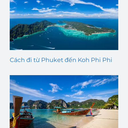
Cách đi từ Phuket đến Koh Phi Phi