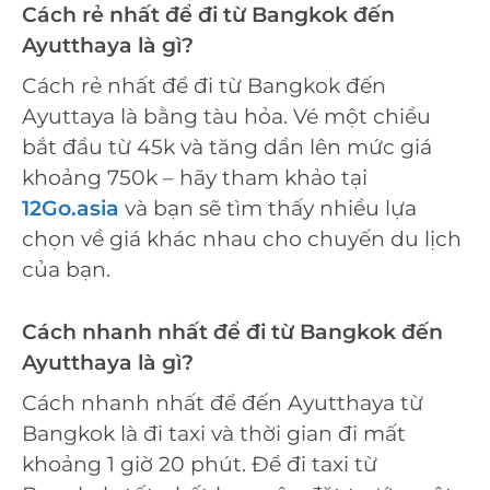
Cách rẻ nhất để đi từ Bangkok đến
Ayutthaya là gì?
Cách rẻ nhất để đi từ Bangkok đến
Ayuttaya là bằng tàu hỏa. Vé một chiều
bắt đầu từ 45k và tăng dần lên mức giá
khoảng 750k – hãy tham khảo tại
12Go.asia
và bạn sẽ tìm thấy nhiều lựa
chọn về giá khác nhau cho chuyến du lịch
của bạn.
Cách nhanh nhất để đi từ Bangkok đến
Ayutthaya là gì?
Cách nhanh nhất để đến Ayutthaya từ
Bangkok là đi taxi và thời gian đi mất
khoảng 1 giờ 20 phút. Để đi taxi từ