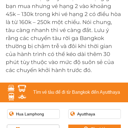
bạn mua nhưng vé hạng 2 vào khoảng
45k – 130k trong khi vé hạng 2 có điều hòa
là từ 160k – 250k một chiều. Nói chung,
tàu càng nhanh thì vé càng đắt. Lưu ý
rằng các chuyến tàu rời ga Bangkok
thường bị chậm trễ và đôi khi thời gian
của hành trình có thể kéo dài thêm 30
phút tùy thuộc vào mức độ suôn sẻ của
các chuyến khởi hành trước đó.
Tìm vé tàu để đi từ Bangkok đến Ayutthaya