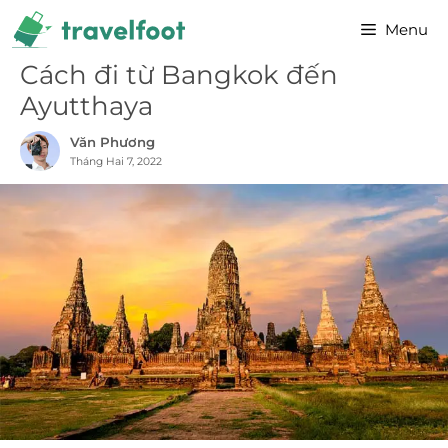
Chuyển
Menu
đến
nội
Cách đi từ Bangkok đến
dung
Ayutthaya
Văn Phương
Tháng Hai 7, 2022