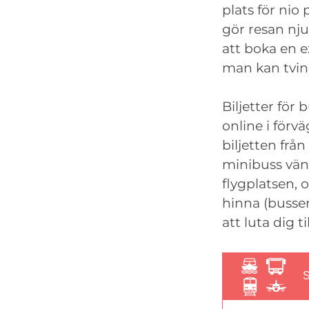
plats för nio
gör resan nj
att boka en e
man kan tving
Biljetter för
online i förv
biljetten från
minibuss vänt
flygplatsen, 
hinna (bussen
att luta dig t
S