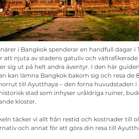
enärer i Bangkok spenderar en handfull dagar i 
 att njuta av stadens gatuliv och vältrafikerade
r sig ut på helt andra äventyr. I den här guiden
man kan lämna Bangkok bakom sig och resa de 
orrut till Ayutthaya – den forna huvudstaden i
istorisk stad som inhyser uråldriga ruiner, bu
nde kloster.
keln täcker vi allt från restid och kostnader till o
rnativ och annat för att göra din resa till Ayutt