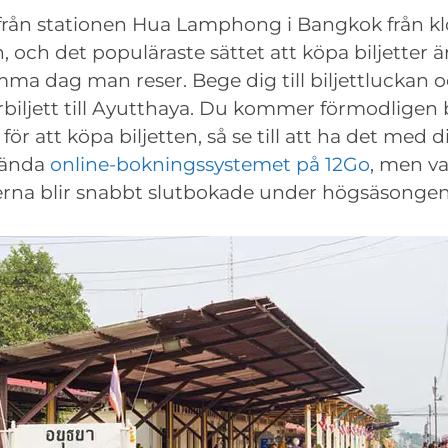
från stationen Hua Lamphong i Bangkok från kl
och det populäraste sättet att köpa biljetter ä
mma dag man reser. Bege dig till biljettluckan
rbiljett till Ayutthaya. Du kommer förmodligen 
för att köpa biljetten, så se till att ha det med d
vända
online-bokningssystemet på 12Go
, men v
terna blir snabbt slutbokade under högsäsongen