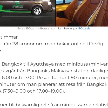
En av 12Go:s minibussar som kan bokas på
12Go.asia
.
 timmar
er från 78 kronor om man bokar online i förväg
5
ån Bangkok till Ayutthaya med minibuss (minivan)
de avgår från Bangkoks Makkasanstation daglige
 6.00 och 17.00. Resan tar runt 90 minuter, m
 minuter om man planerar att resa från Bangkok 
k (7.30–9.00 och 17.00–19.00).
r till bekvämlighet så är minibussarna relativt