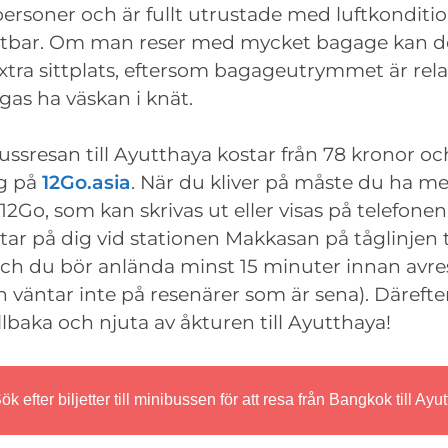
 personer och är fullt utrustade med luftkonditio
utbar. Om man reser med mycket bagage kan de
xtra sittplats, eftersom bagageutrymmet är relat
as ha väskan i knät.
 bussresan till Ayutthaya kostar från 78 kronor o
äg på
12Go.asia
. När du kliver på måste du ha m
 12Go, som kan skrivas ut eller visas på telefone
ar på dig vid stationen Makkasan på tåglinjen ti
och du bör anlända minst 15 minuter innan avres
 väntar inte på resenärer som är sena). Därefte
illbaka och njuta av åkturen till Ayutthaya!
ök efter biljetter till minibussen för att resa från Bangkok till Ayu