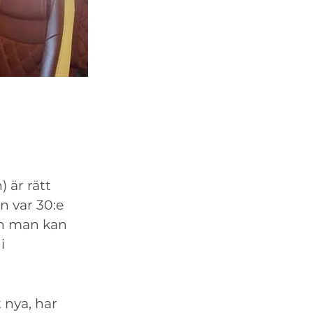
 är rätt
n var 30:e
en man kan
i
 nya, har