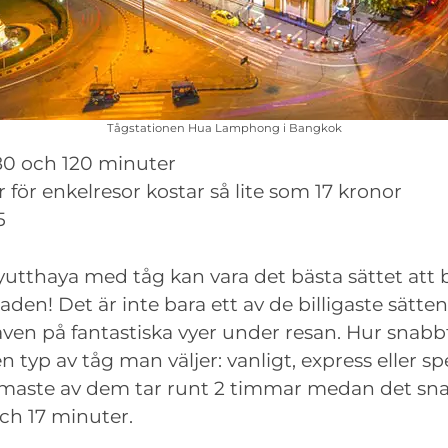
Tågstationen Hua Lamphong i Bangkok
80 och 120 minuter
er för enkelresor kostar så lite som 17 kronor
5
 Ayutthaya med tåg kan vara det bästa sättet att 
aden! Det är inte bara ett av de billigaste sätten
även på fantastiska vyer under resan. Hur snab
n typ av tåg man väljer: vanligt, express eller sp
aste av dem tar runt 2 timmar medan det sna
ch 17 minuter.