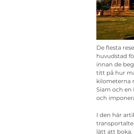
De flesta res
huvudstad för
innan de bege
titt på hur 
kilometerna n
Siam och en h
och imponera
I den här arti
transportalte
lätt att boka.