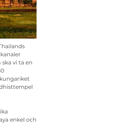
Thailands
 kanaler
 ska vi ta en
80
 kungariket
ddhisttempel
lika
haya enkel och