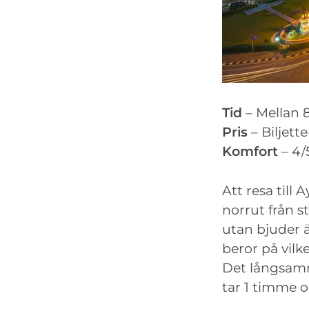
Tid
– Mellan 
Pris
– Biljett
Komfort
– 4/
Att resa till
norrut från st
utan bjuder 
beror på vilke
Det långsamm
tar 1 timme o