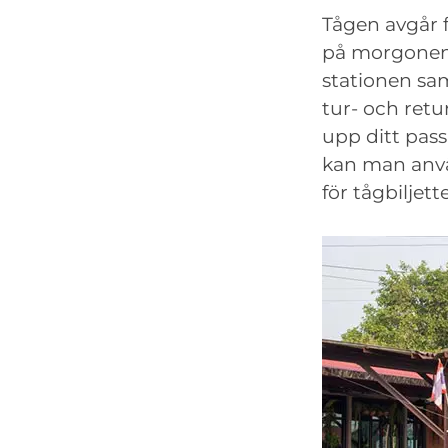
Tågen avgår 
på morgonen, 
stationen sa
tur- och retu
upp ditt pass 
kan man an
för tågbiljet