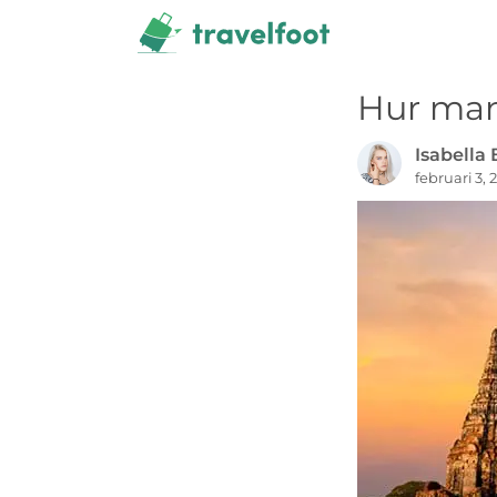
Hoppa
till
innehåll
Hur man 
Isabella
februari 3, 