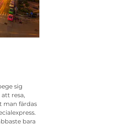
bege sig
 att resa,
bt man färdas
ecialexpress.
bbaste bara