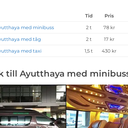
Tid
Pris
Ayutthaya med minibuss
2 t
78 kr
Ayutthaya med tåg
2 t
17 kr
Ayutthaya med taxi
1,5 t
430 kr
 till Ayutthaya med minibus