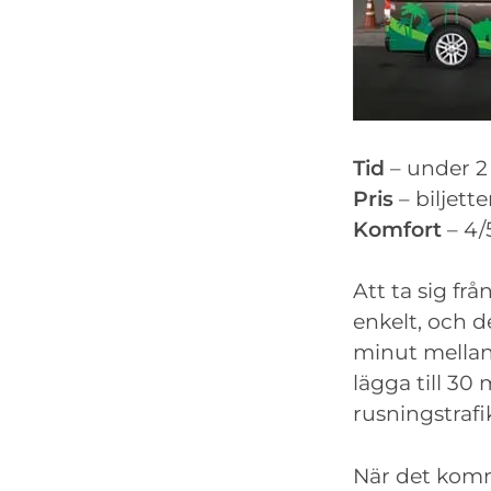
Tid
– under 2
Pris
– biljett
Komfort
– 4/
Att ta sig fr
enkelt, och 
minut mellan
lägga till 30
rusningstrafi
När det komme