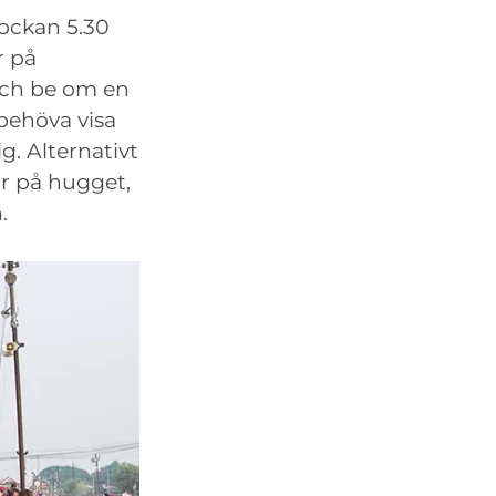
ockan 5.30
r på
 och be om en
behöva visa
ig. Alternativt
ar på hugget,
.