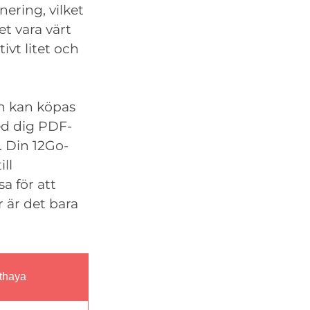
nering, vilket
t vara värt
ivt litet och
ch kan köpas
ed dig PDF-
n. Din 12Go-
ll
a för att
r är det bara
tthaya