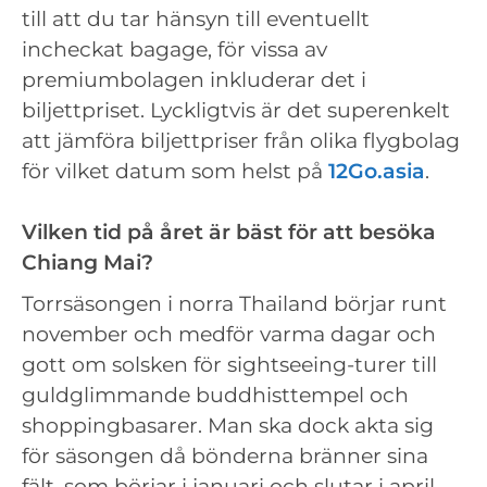
till att du tar hänsyn till eventuellt
incheckat bagage, för vissa av
premiumbolagen inkluderar det i
biljettpriset. Lyckligtvis är det superenkelt
att jämföra biljettpriser från olika flygbolag
för vilket datum som helst på
12Go.asia
.
Vilken tid på året är bäst för att besöka
Chiang Mai?
Torrsäsongen i norra Thailand börjar runt
november och medför varma dagar och
gott om solsken för sightseeing-turer till
guldglimmande buddhisttempel och
shoppingbasarer. Man ska dock akta sig
för säsongen då bönderna bränner sina
fält, som börjar i januari och slutar i april.