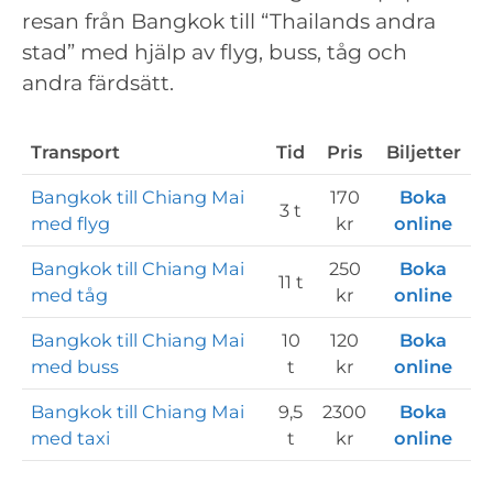
resan från Bangkok till “Thailands andra
stad” med hjälp av flyg, buss, tåg och
andra färdsätt.
Transport
Tid
Pris
Biljetter
Bangkok till Chiang Mai
170
Boka
3 t
med flyg
kr
online
Bangkok till Chiang Mai
250
Boka
11 t
med tåg
kr
online
Bangkok till Chiang Mai
10
120
Boka
med buss
t
kr
online
Bangkok till Chiang Mai
9,5
2300
Boka
med taxi
t
kr
online