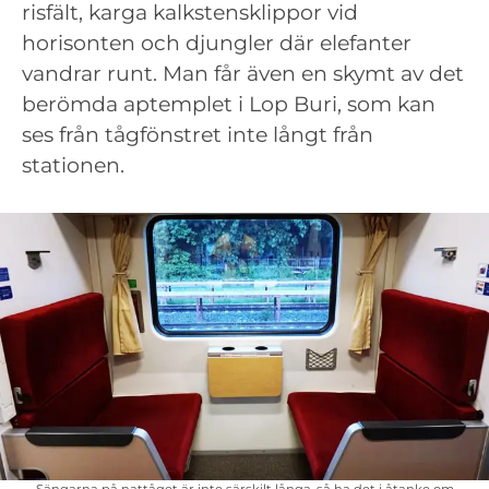
risfält, karga kalkstensklippor vid
horisonten och djungler där elefanter
vandrar runt. Man får även en skymt av det
berömda aptemplet i Lop Buri, som kan
ses från tågfönstret inte långt från
stationen.
Sängarna på nattåget är inte särskilt långa, så ha det i åtanke om