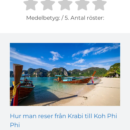
Medelbetyg:
/ 5. Antal röster:
Hur man reser från Krabi till Koh Phi
Phi