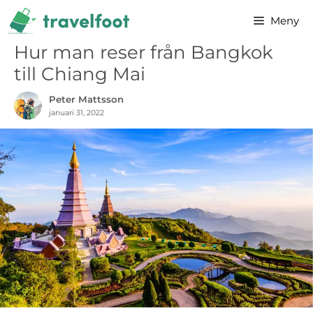
Hoppa
Meny
till
innehåll
Hur man reser från Bangkok
till Chiang Mai
Peter Mattsson
januari 31, 2022