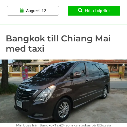
Hitta biljetter
Augusti, 12
Bangkok till Chiang Mai
med taxi
Minibuss från BangkokTaxi24 som kan bokas på 12Go.asia