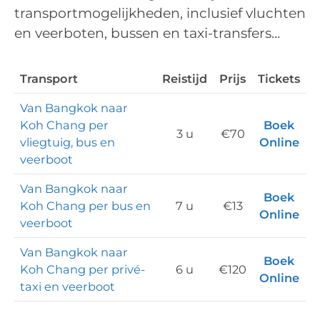
transportmogelijkheden, inclusief vluchten
en veerboten, bussen en taxi-transfers…
Transport
Reistijd
Prijs
Tickets
Van Bangkok naar
Koh Chang per
Boek
3 u
€70
vliegtuig, bus en
Online
veerboot
Van Bangkok naar
Boek
Koh Chang per bus en
7 u
€13
Online
veerboot
Van Bangkok naar
Boek
Koh Chang per privé-
6 u
€120
Online
taxi en veerboot