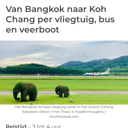
Van Bangkok naar Koh
Chang per vliegtuig, bus
en veerboot
Het Bangkok Airways vliegtuig landt in Trat Airport (Chang
betekent olifant in het Thais) © Foodforthoughts /
Shutterstock.com
Reistijd
– 3 tot 4 uur