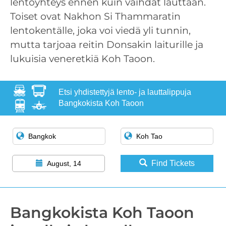
lentoyhteys ennen kuin vaihdat lauttaan.
Toiset ovat Nakhon Si Thammaratin
lentokentälle, joka voi viedä yli tunnin,
mutta tarjoaa reitin Donsakin laiturille ja
lukuisia veneretkiä Koh Taoon.
Etsi yhdistettyjä lento- ja lauttalippuja
Bangkokista Koh Taoon
Find Tickets
August, 14
Bangkokista Koh Taoon