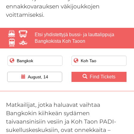
ennakkovarauksen väkijoukkojen
voittamiseksi.
Etsi yhdistettyjä bussi- ja lauttalippuja
Bangkokista Koh Taoon
Find Tickets
August, 14
Matkailijat, jotka haluavat vaihtaa
Bangkokin kiihkeän sydämen
taivaansinisiin vesiin ja Koh Taon PADI-
sukelluskeskuksiin, ovat onnekkaita –