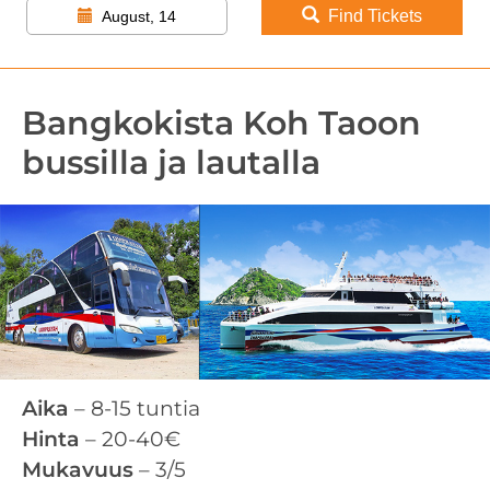
Find Tickets
August, 14
Bangkokista Koh Taoon
bussilla ja lautalla
Aika
– 8-15 tuntia
Hinta
– 20-40€
Mukavuus
– 3/5