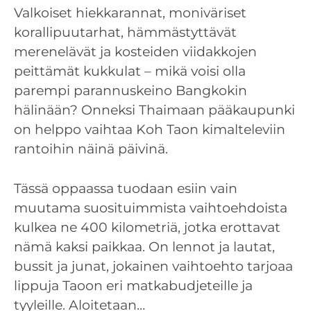
Valkoiset hiekkarannat, moniväriset
korallipuutarhat, hämmästyttävät
merenelävät ja kosteiden viidakkojen
peittämät kukkulat – mikä voisi olla
parempi parannuskeino Bangkokin
hälinään? Onneksi Thaimaan pääkaupunki
on helppo vaihtaa Koh Taon kimalteleviin
rantoihin näinä päivinä.
Tässä oppaassa tuodaan esiin vain
muutama suosituimmista vaihtoehdoista
kulkea ne 400 kilometriä, jotka erottavat
nämä kaksi paikkaa. On lennot ja lautat,
bussit ja junat, jokainen vaihtoehto tarjoaa
lippuja Taoon eri matkabudjeteille ja
tyyleille. Aloitetaan…