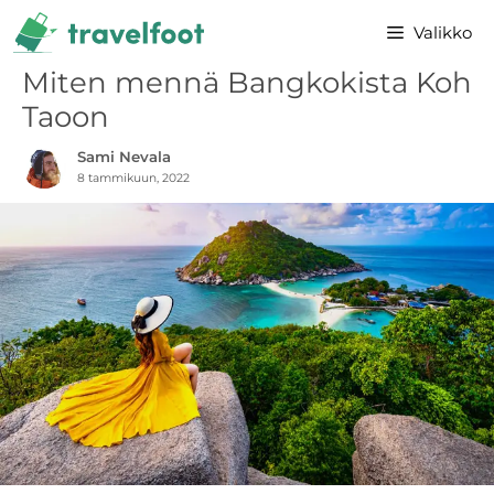
Siirry
Valikko
sisältöön
Miten mennä Bangkokista Koh
Taoon
Sami Nevala
8 tammikuun, 2022