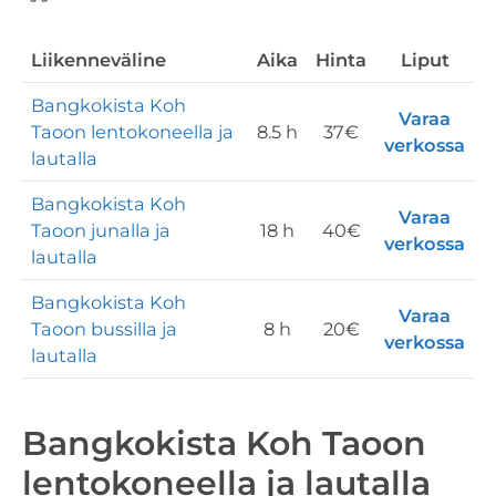
Liikenneväline
Aika
Hinta
Liput
Bangkokista Koh
Varaa
Taoon lentokoneella ja
8.5 h
37€
verkossa
lautalla
Bangkokista Koh
Varaa
Taoon junalla ja
18 h
40€
verkossa
lautalla
Bangkokista Koh
Varaa
Taoon bussilla ja
8 h
20€
verkossa
lautalla
Bangkokista Koh Taoon
lentokoneella ja lautalla