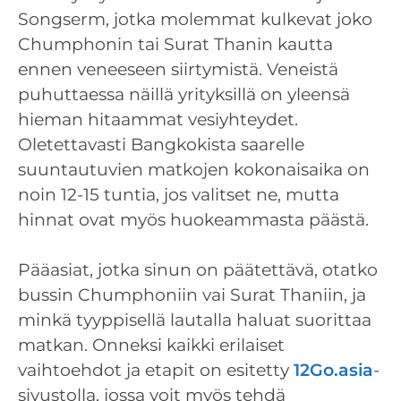
Songserm, jotka molemmat kulkevat joko
Chumphonin tai Surat Thanin kautta
ennen veneeseen siirtymistä. Veneistä
puhuttaessa näillä yrityksillä on yleensä
hieman hitaammat vesiyhteydet.
Oletettavasti Bangkokista saarelle
suuntautuvien matkojen kokonaisaika on
noin 12-15 tuntia, jos valitset ne, mutta
hinnat ovat myös huokeammasta päästä.
Pääasiat, jotka sinun on päätettävä, otatko
bussin Chumphoniin vai Surat Thaniin, ja
minkä tyyppisellä lautalla haluat suorittaa
matkan. Onneksi kaikki erilaiset
vaihtoehdot ja etapit on esitetty
12Go.asia
-
sivustolla, jossa voit myös tehdä