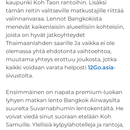
kaupunki Koh Taon rantoihin. Lisäksi
tämän reitin valitseville matkustajille riittää
valinnanvaraa. Lennot Bangkokista
menevät kaikenlaisiin alueellisiin kohteisiin,
joista on hyvät jatkoyhteydet
Thaimaanlahden saarille Ja vaikka ei ole
olemassa yhtä ehdotonta vaihtoehtoa,
muutama yhteys erottuu joukosta, jotka
kaikki voidaan varata helposti
12Go.asia
-
sivustolta.
Ensimmäinen on napata premium-luokan
lyhyen matkan lento Bangkok Airwaysilta
suurelta Suvarnabhumin lentokentältä. He
voivat viedä sinut suoraan etelään Koh
Samuille. Ylellisiä kylpylähotelleja ja rantoja,