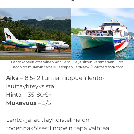
Lentokoneen ottaminen Koh Samuille ja sitten katamaraani Koh
Taoon on mukavin tapa © Jeerapan Jankaew / Shutterstock.com
Aika
– 8,5-12 tuntia, riippuen lento-
lauttayhteyksistä
Hinta
– 35-80€+
Mukavuus
– 5/5
Lento- ja lauttayhdistelmä on
todennäköisesti nopein tapa vaihtaa