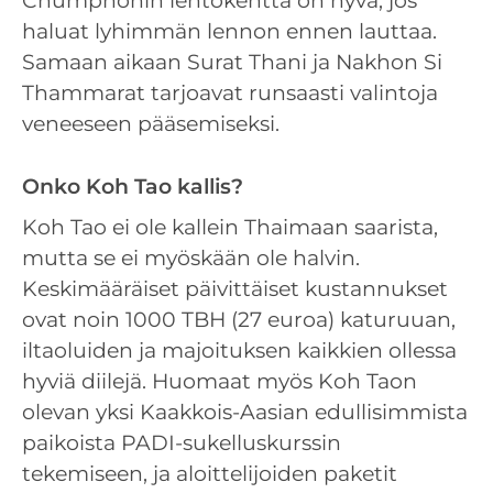
Chumphonin lentokenttä on hyvä, jos
haluat lyhimmän lennon ennen lauttaa.
Samaan aikaan Surat Thani ja Nakhon Si
Thammarat tarjoavat runsaasti valintoja
veneeseen pääsemiseksi.
Onko Koh Tao kallis?
Koh Tao ei ole kallein Thaimaan saarista,
mutta se ei myöskään ole halvin.
Keskimääräiset päivittäiset kustannukset
ovat noin 1000 TBH (27 euroa) katuruuan,
iltaoluiden ja majoituksen kaikkien ollessa
hyviä diilejä. Huomaat myös Koh Taon
olevan yksi Kaakkois-Aasian edullisimmista
paikoista PADI-sukelluskurssin
tekemiseen, ja aloittelijoiden paketit