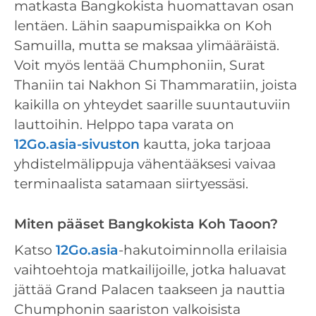
matkasta Bangkokista huomattavan osan
lentäen. Lähin saapumispaikka on Koh
Samuilla, mutta se maksaa ylimääräistä.
Voit myös lentää Chumphoniin, Surat
Thaniin tai Nakhon Si Thammaratiin, joista
kaikilla on yhteydet saarille suuntautuviin
lauttoihin. Helppo tapa varata on
12Go.asia-sivuston
kautta, joka tarjoaa
yhdistelmälippuja vähentääksesi vaivaa
terminaalista satamaan siirtyessäsi.
Miten pääset Bangkokista Koh Taoon?
Katso
12Go.asia
-hakutoiminnolla erilaisia
vaihtoehtoja matkailijoille, jotka haluavat
jättää Grand Palacen taakseen ja nauttia
Chumphonin saariston valkoisista