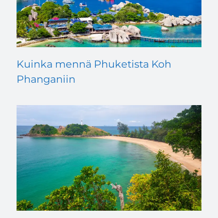
Kuinka mennä Phuketista Koh
Phanganiin