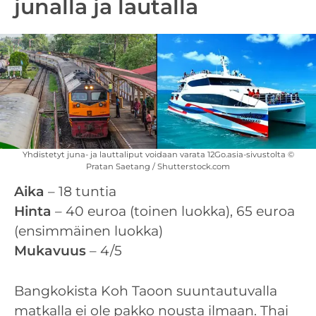
junalla ja lautalla
Yhdistetyt juna- ja lauttaliput voidaan varata 12Go.asia-sivustolta ©
Pratan Saetang / Shutterstock.com
Aika
– 18 tuntia
Hinta
– 40 euroa (toinen luokka), 65 euroa
(ensimmäinen luokka)
Mukavuus
– 4/5
Bangkokista Koh Taoon suuntautuvalla
matkalla ei ole pakko nousta ilmaan. Thai