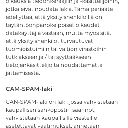
oikeuksia tiedonkerääjiin ja -käsittelijöihin,
jotka eivät noudata lakia. Tämä periaate
edellyttää, että yksityishenkilöillä on
täytäntöönpanokelpoiset oikeudet
datakäyttäjiä vastaan, mutta myös sitä,
että yksityishenkilöt turvautuvat
tuomioistuimiin tai valtion virastoihin
tutkiakseen ja / tai syyttääkseen
tietojenkäsittelijöitä noudattamatta
jättämisestä.
CAM-SPAM-laki
CAN-SPAM-laki on laki, jossa vahvistetaan
kaupallisen sähköpostin säännöt,
vahvistetaan kaupallisille viesteille
asetettavat vaatimukset, annetaan