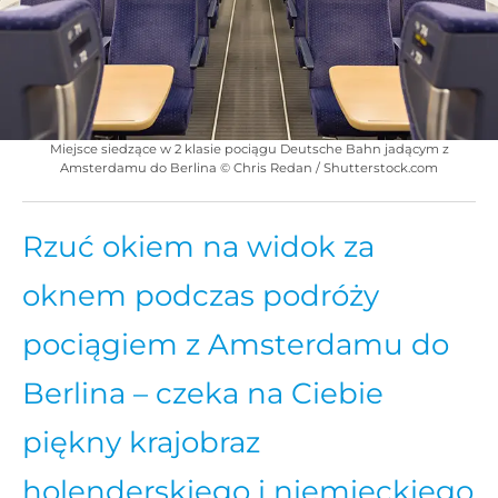
Miejsce siedzące w 2 klasie pociągu Deutsche Bahn jadącym z
Amsterdamu do Berlina © Chris Redan / Shutterstock.com
Rzuć okiem na widok za
oknem podczas podróży
pociągiem z Amsterdamu do
Berlina – czeka na Ciebie
piękny krajobraz
holenderskiego i niemieckiego