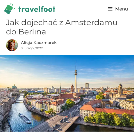
Przejdź
Menu
do
treści
Jak dojechać z Amsterdamu
do Berlina
Alicja Kaczmarek
3 lutego, 2022