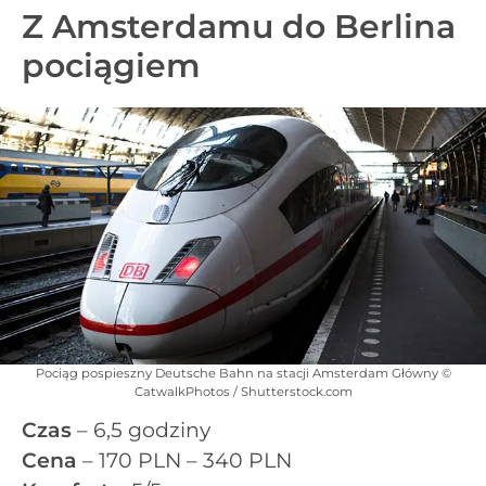
Z Amsterdamu do Berlina
pociągiem
Pociąg pospieszny Deutsche Bahn na stacji Amsterdam Główny ©
CatwalkPhotos / Shutterstock.com
Czas
– 6,5 godziny
Cena
– 170 PLN – 340 PLN