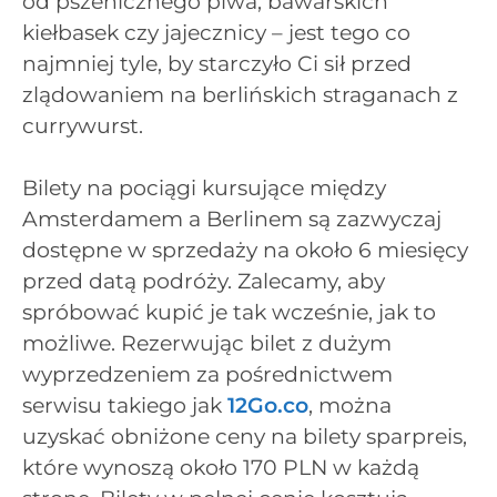
od pszenicznego piwa, bawarskich
kiełbasek czy jajecznicy – jest tego co
najmniej tyle, by starczyło Ci sił przed
zlądowaniem na berlińskich straganach z
currywurst.
Bilety na pociągi kursujące między
Amsterdamem a Berlinem są zazwyczaj
dostępne w sprzedaży na około 6 miesięcy
przed datą podróży. Zalecamy, aby
spróbować kupić je tak wcześnie, jak to
możliwe. Rezerwując bilet z dużym
wyprzedzeniem za pośrednictwem
serwisu takiego jak
12Go.
co
, można
uzyskać obniżone ceny na bilety sparpreis,
które wynoszą około 170 PLN w każdą