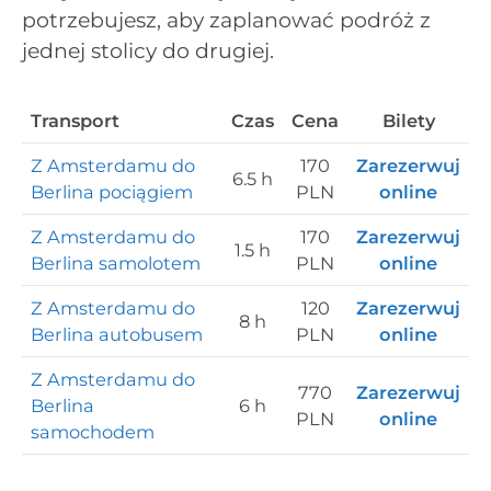
potrzebujesz, aby zaplanować podróż z
jednej stolicy do drugiej.
Transport
Czas
Cena
Bilety
Z Amsterdamu do
170
Zarezerwuj
6.5 h
Berlina pociągiem
PLN
online
Z Amsterdamu do
170
Zarezerwuj
1.5 h
Berlina samolotem
PLN
online
Z Amsterdamu do
120
Zarezerwuj
8 h
Berlina autobusem
PLN
online
Z Amsterdamu do
770
Zarezerwuj
Berlina
6 h
PLN
online
samochodem