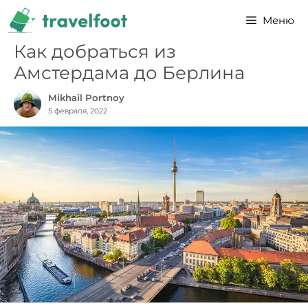
Перейти
Меню
к
содержимому
Как добраться из
Амстердама до Берлина
Mikhail Portnoy
5 февраля, 2022