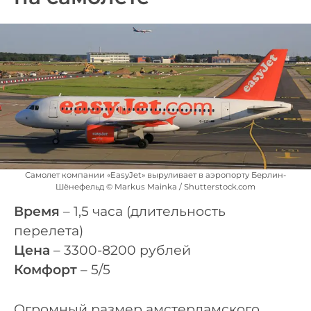
Самолет компании «EasyJet» выруливает в аэропорту Берлин-
Шёнефельд © Markus Mainka / Shutterstock.com
Время
– 1,5 часа (длительность
перелета)
Цена
– 3300-8200 рублей
Комфорт
– 5/5
Огромный размер амстердамского