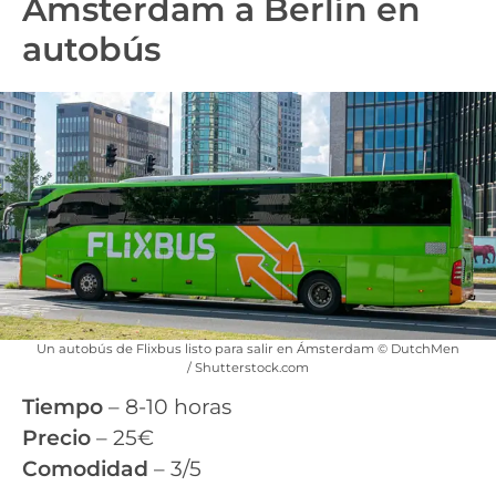
Ámsterdam a Berlín en
autobús
Un autobús de Flixbus listo para salir en Ámsterdam © DutchMen
/ Shutterstock.com
Tiempo
– 8-10 horas
Precio
– 25€
Comodidad
– 3/5