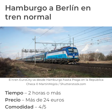
Hamburgo a Berlín en
tren normal
El tren EuroCity va desde Hamburgo hasta Praga en la República
Checa © MartinMojzis / Shutterstock.com
Tiempo
– 2 horas o más
Precio
– Más de 24 euros
Comodidad
– 4/5