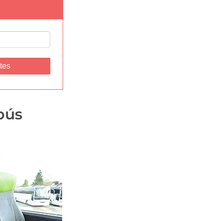
etes
bús