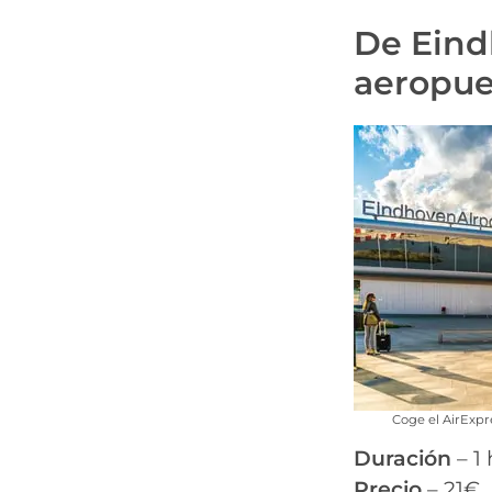
De Eind
aeropue
Coge el AirExpr
Duración
– 1
Precio
– 21€