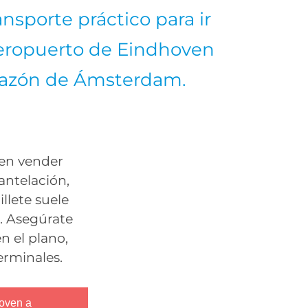
ansporte práctico para ir
eropuerto de Eindhoven
razón de Ámsterdam.
den vender
antelación,
llete suele
a. Asegúrate
n el plano,
erminales.
hoven a