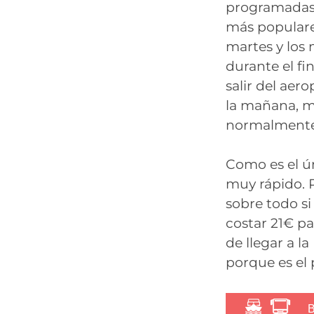
programadas 
más populares
martes y los
durante el fi
salir del aer
la mañana, m
normalmente 
Como es el ún
muy rápido. 
sobre todo si
costar 21€ pa
de llegar a l
porque es el 
B