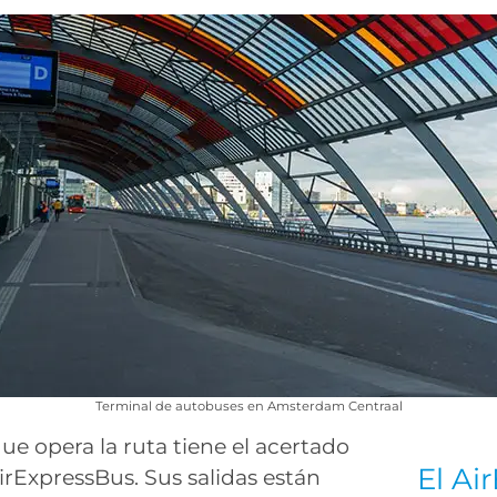
Terminal de autobuses en Amsterdam Centraal
e opera la ruta tiene el acertado
El Ai
rExpressBus. Sus salidas están