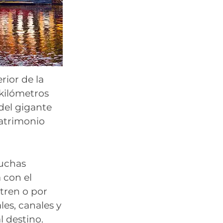
rior de la
 kilómetros
 del gigante
Patrimonio
muchas
 con el
tren o por
es, canales y
l destino.