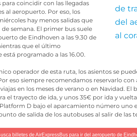
para coincidir con las llegadas
de tr
 al aeropuerto. Por eso, los
 miércoles hay menos salidas que
del a
n de semana. El primer bus suele
al co
opuerto de Eindhoven a las 9.30 de
ientras que el último
está programado a las 16.00.
ico operador de esta ruta, los asientos se pue
Por eso siempre recomendamos reservarlo con 
 viajas en los meses de verano o en Navidad. El bi
ra el trayecto de ida, y unos 35€ por ida y vuelt
a Platform D bajo el aparcamiento número uno e
punto de salida de los autobuses al salir de las t
usca billetes de AirExpressBus para ir del aeropuerto de Eind