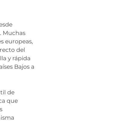
desde
d. Muchas
es europeas,
irecto del
lla y rápida
aíses Bajos a
til de
ica que
s
misma