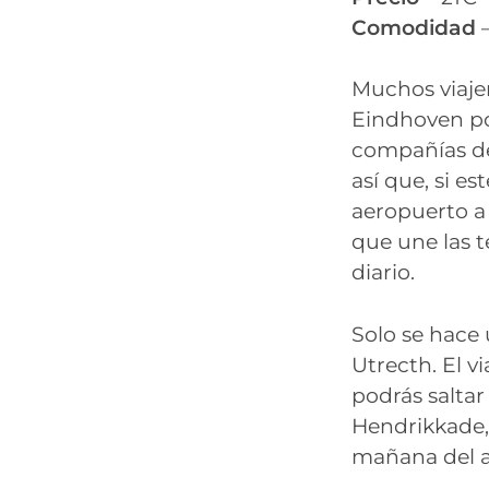
Comodidad
–
Muchos viaje
Eindhoven po
compañías de
así que, si es
aeropuerto a 
que une las t
diario.
Solo se hace 
Utrecth. El v
podrás saltar 
Hendrikkade,
mañana del at