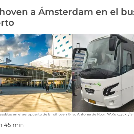
hoven a Ámsterdam en el bu
rto
essBus en el aeropuerto de Eindhoven © Ivo Antonie de Rooij, W.Kulczycki / 
 h 45 min