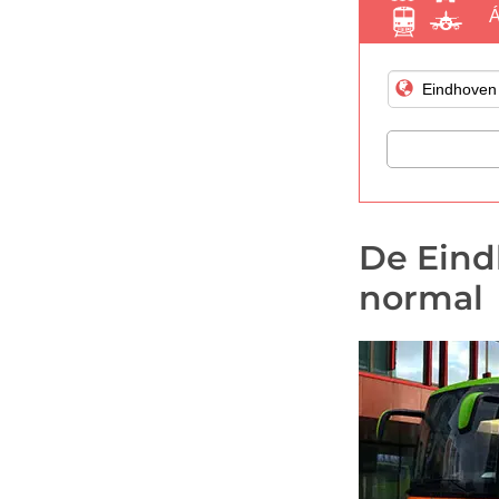
Á
De Eind
normal