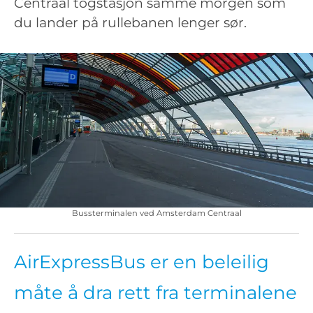
Centraal togstasjon samme morgen som
du lander på rullebanen lenger sør.
Bussterminalen ved Amsterdam Centraal
AirExpressBus er en beleilig
måte å dra rett fra terminalene