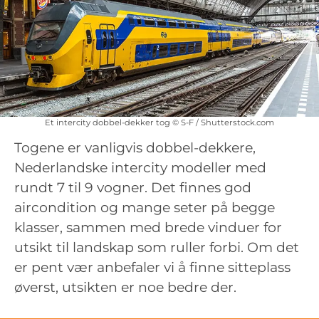
Et intercity dobbel-dekker tog © S-F / Shutterstock.com
Togene er vanligvis dobbel-dekkere,
Nederlandske intercity modeller med
rundt 7 til 9 vogner. Det finnes god
aircondition og mange seter på begge
klasser, sammen med brede vinduer for
utsikt til landskap som ruller forbi. Om det
er pent vær anbefaler vi å finne sitteplass
øverst, utsikten er noe bedre der.