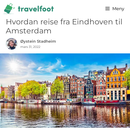
Hopp
Meny
til
innhold
Hvordan reise fra Eindhoven til
Amsterdam
Øystein Stadheim
mars 31, 2022