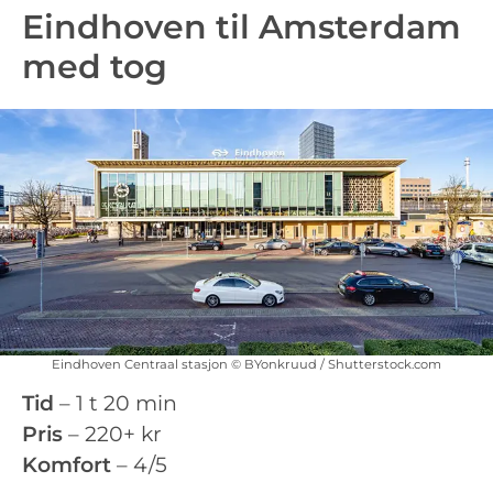
Eindhoven til Amsterdam
med tog
Eindhoven Centraal stasjon © BYonkruud / Shutterstock.com
Tid
– 1 t 20 min
Pris
– 220+ kr
Komfort
– 4/5