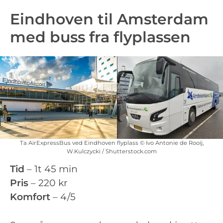
Eindhoven til Amsterdam
med buss fra flyplassen
Ta AirExpressBus ved Eindhoven flyplass © Ivo Antonie de Rooij,
W.Kulczycki / Shutterstock.com
Tid
– 1t 45 min
Pris
– 220 kr
Komfort
– 4/5