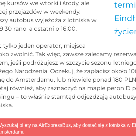
bę kursów we wtorki i środy, ale
termi
cej przejazdów w weekendy.
Eind
szy autobus wyjeżdża z lotniska w
:30 rano, a ostatni o 16:00.
życi
 tylko jeden operator, miejsca
bko zwolnić. Tak więc, zawsze zalecamy rezerwa
m, jeśli podróżujesz w szczycie sezonu letnieg
ego Narodzenia. Oczekuj, że zapłacisz około 10
nę do Amsterdamu, lub niewiele ponad 180 PLN 
ętaj również, aby zaznaczyć na mapie peron 
kingu – to właśnie stamtąd odjeżdżają autobus
iska.
yszukaj bilety na AirExpressBus, aby dostać się z lotniska w 
msterdamu