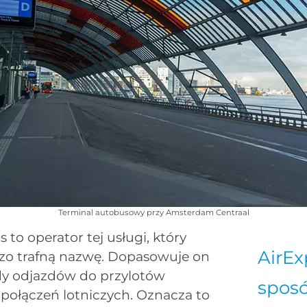
Terminal autobusowy przy Amsterdam Centraal
 to operator tej usługi, który
AirE
zo trafną nazwę. Dopasowuje on
dy odjazdów do przylotów
sposó
połączeń lotniczych. Oznacza to