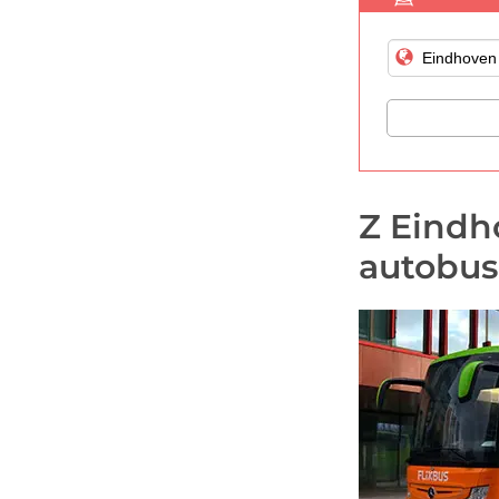
Z Eind
autobu