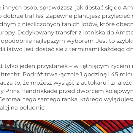
ele innych osób, sprawdzasz, jak dostać się do 
 dobrze trafiłeś. Zapewne planujesz przylecieć 
dnym z niezliczonych tanich lotów, które obecn
Europy. Dedykowany transfer z lotniska do Ams
opodobnie najlepszym wyborem. Jest to szybki 
dii łatwo jest dostać się z terminami każdego d
st tylko jeden przystanek – w tętniącym życiem 
trecht. Podróż trwa łącznie 1 godzinę i 45 minu
cza to, że możesz wysiąść z autokaru i znaleźć 
cy Prins Hendrikkade przed dworcem kolejowy
ntraal tego samego ranka, którego wylądujes
lej na południe.