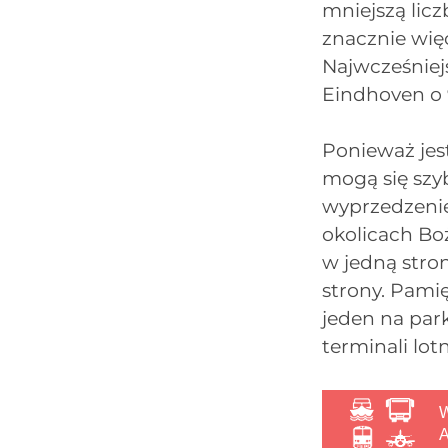
mniejszą licz
znacznie wię
Najwcześniej
Eindhoven o 9
Ponieważ jest
mogą się szy
wyprzedzenie
okolicach Boż
w jedną stro
strony. Pami
jeden na par
terminali lotn
W
A