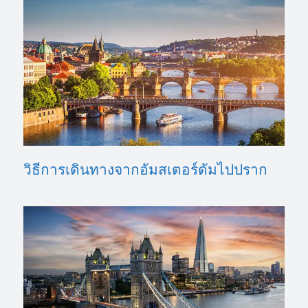
วิธีการเดินทางจากอัมสเตอร์ดัมไปปราก