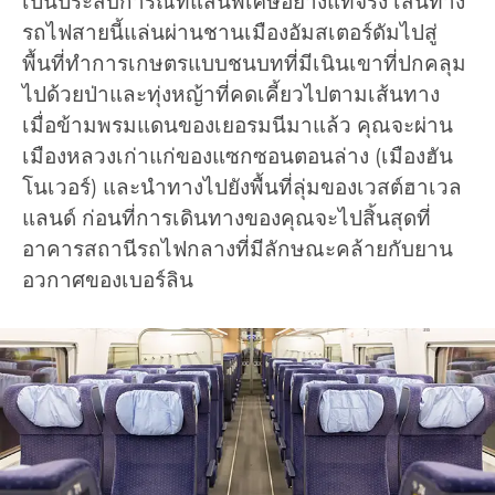
เป็นประสบการณ์ที่แสนพิเศษอย่างแท้จริง เส้นทาง
รถไฟสายนี้แล่นผ่านชานเมืองอัมสเตอร์ดัมไปสู่
พื้นที่ทำการเกษตรแบบชนบทที่มีเนินเขาที่ปกคลุม
ไปด้วยป่าและทุ่งหญ้าที่คดเคี้ยวไปตามเส้นทาง
เมื่อข้ามพรมแดนของเยอรมนีมาแล้ว คุณจะผ่าน
เมืองหลวงเก่าแก่ของแซกซอนตอนล่าง (เมืองฮัน
โนเวอร์) และนำทางไปยังพื้นที่ลุ่มของเวสต์ฮาเวล
แลนด์ ก่อนที่การเดินทางของคุณจะไปสิ้นสุดที่
อาคารสถานีรถไฟกลางที่มีลักษณะคล้ายกับยาน
อวกาศของเบอร์ลิน