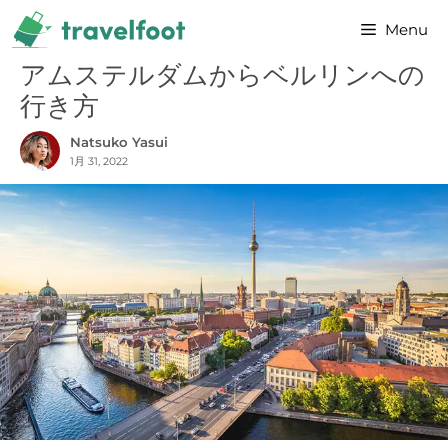
コ
Menu
ン
テ
アムステルダムからベルリンへの
ン
行き方
ツ
Natsuko Yasui
へ
1月 31, 2022
ス
キ
ッ
プ