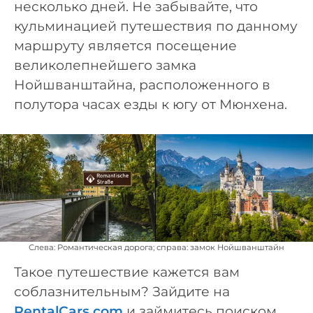
несколько дней. Не забывайте, что
кульминацией путешествия по данному
маршруту является посещение
великолепнейшего замка
Нойшванштайна, расположенного в
полутора часах езды к югу от Мюнхена.
Слева: Романтическая дорога; справа: замок Нойшванштайн
Такое путешествие кажется вам
соблазнительным? Зайдите на
RentalCars.com
и займитесь поиском