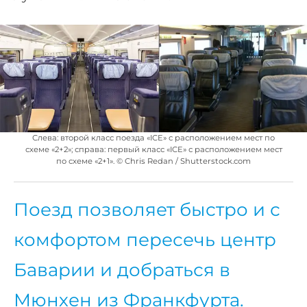
Слева: второй класс поезда «ICE» с расположением мест по
схеме «2+2»; справа: первый класс «ICE» с расположением мест
по схеме «2+1». © Chris Redan / Shutterstock.com
Поезд позволяет быстро и с
комфортом пересечь центр
Баварии и добраться в
Мюнхен из Франкфурта.