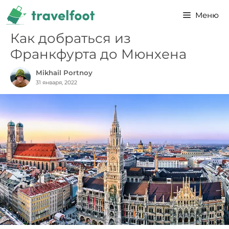
Перейти
Меню
к
содержимому
Как добраться из
Франкфурта до Мюнхена
Mikhail Portnoy
31 января, 2022