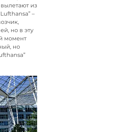
 вылетают из
ufthansa” –
озчик,
й, но в эту
ый момент
ный, но
ufthansa”