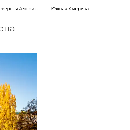
еверная Америка
Южная Америка
ена