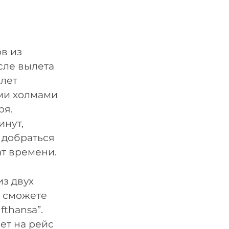
в из
сле вылета
олет
ми холмами
ря.
инут,
 добраться
т времени.
з двух
ы сможете
thansa”.
лет на рейс