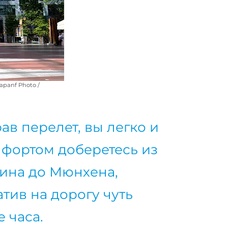
apanf Photo /
ав перелет, вы легко и
мфортом доберетесь из
ина до Мюнхена,
атив на дорогу чуть
 часа.