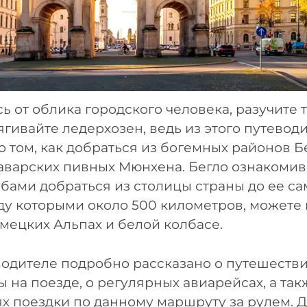
ь от облика городского человека, разучите
ягивайте ледерхозен, ведь из этого путевод
 о том, как добраться из богемных районов 
аварских пивных Мюнхена. Бегло ознакомив
бами добраться из столицы страны до ее с
ду которыми около 500 километров, можете
емецких Альпах и белой колбасе.
водителе подробно рассказано о путешеств
ы на поезде, о регулярных авиарейсах, а так
х поездки по данному маршруту за рулем. Д