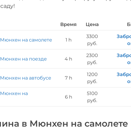
саду!
Время
Цена
Б
3300
Забр
 Мюнхен на самолете
1 h
руб.
о
2300
Забр
 Мюнхен на поезде
4 h
руб.
о
1200
Забр
 Мюнхен на автобусе
7 h
руб.
о
 Мюнхен на
5100
6 h
руб.
лина в Мюнхен на самолете