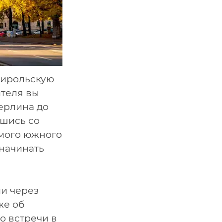
 тирольскую
ителя вы
Берлина до
шись со
амого южного
 начинать
ии через
же об
о встречи в