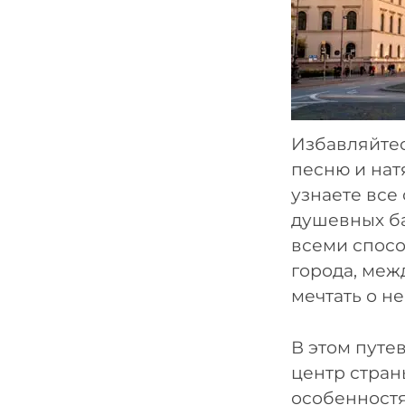
Избавляйтес
песню и нат
узнаете все
душевных б
всеми спосо
города, меж
мечтать о н
В этом путе
центр стран
особенностя