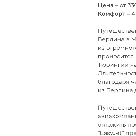
Цена
– от 3
Комфорт
– 4
Путешестве
Берлина в М
из огромног
проносится 
Тюрингии на
Длительность
благодаря ч
из Берлина 
Путешествен
авиакомпани
отложить по
“EasyJet” пр