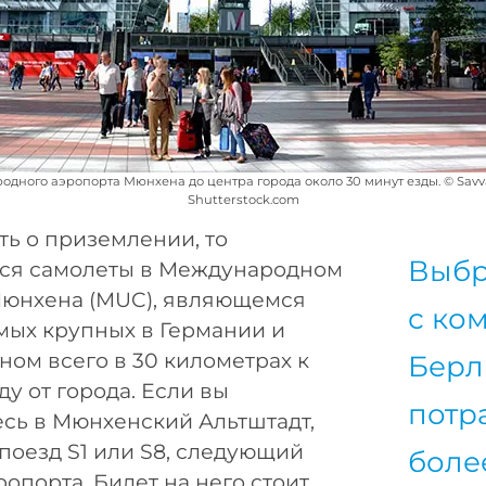
дного аэропорта Мюнхена до центра города около 30 минут езды. © Savv
Shutterstock.com
ть о приземлении, то
Выбр
ся самолеты в Международном
Мюнхена (MUC), являющемся
с ко
мых крупных в Германии и
ом всего в 30 километрах к
Берл
ду от города. Если вы
потр
сь в Мюнхенский Альтштадт,
 поезд S1 или S8, следующий
более
ропорта. Билет на него стоит