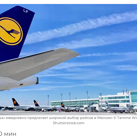
nsa» ежедневно предлагает широкий выбор рейсов в Мюнхен © Tamme Wi
Shutterstock.com
10 мин