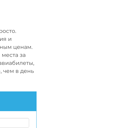
росто.
ия и
ным ценам.
 места за
авиабилеты,
 чем в день