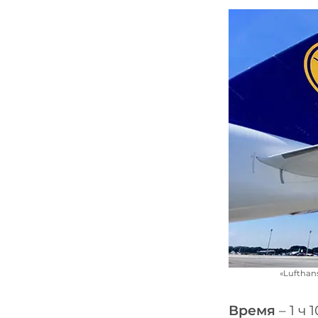
«Luftha
Время
– 1 ч 