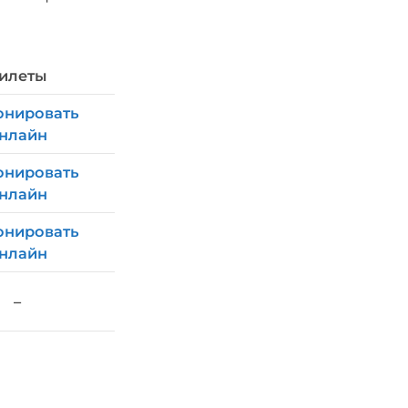
илеты
онировать
нлайн
онировать
нлайн
онировать
нлайн
–