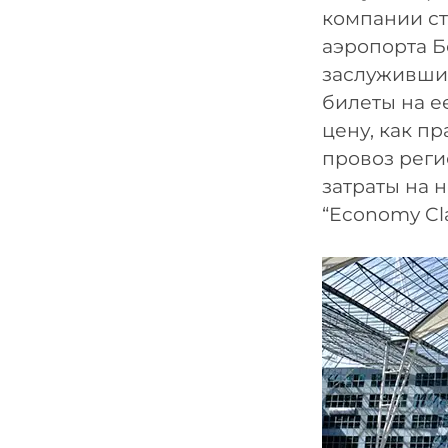
компании ст
аэропорта Б
заслуживши
билеты на ее
цену, как п
провоз реги
затраты на н
“Economy Cla