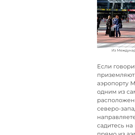
Из Междунаро
Если говори
приземляют
аэропорту 
одним из са
расположенн
северо-запа
направляете
садитесь на
прямо из аэ