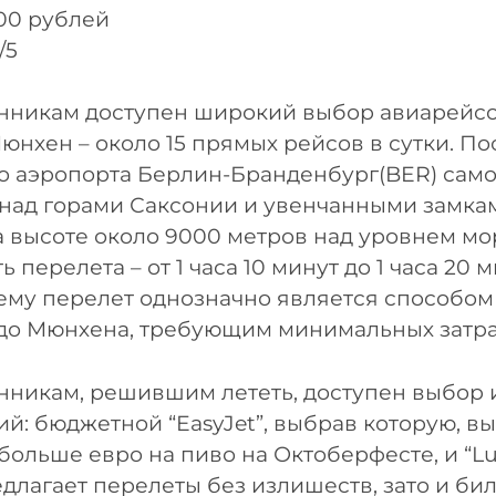
300 рублей
/5
нникам доступен широкий выбор авиарейсо
юнхен – около 15 прямых рейсов в сутки. По
о аэропорта Берлин-Бранденбург(BER) сам
над горами Саксонии и увенчанными замка
 высоте около 9000 метров над уровнем мо
 перелета – от 1 часа 10 минут до 1 часа 20 м
ему перелет однозначно является способом
до Мюнхена, требующим минимальных затра
никам, решившим лететь, доступен выбор и
й: бюджетной “EasyJet”, выбрав которую, в
больше евро на пиво на Октоберфесте, и “Luf
едлагает перелеты без излишеств, зато и би