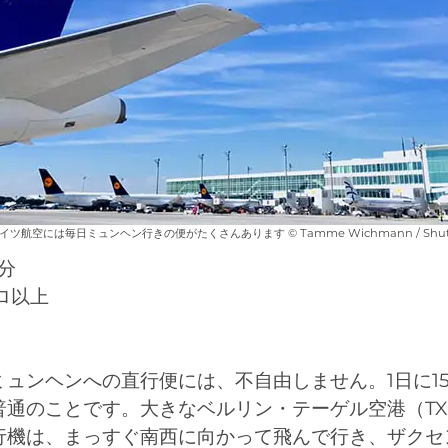
ツ航空には毎日ミュンヘン行きの便がたくさんあります © Tamme Wichmann / Shutter
0分
ーロ以上
ミュンヘンへの直行便には、不自由しません。1日に1
普通のことです。大きなベルリン・テーゲル空港（TX
行機は、まっすぐ南西に向かって飛んで行き、ザクセ