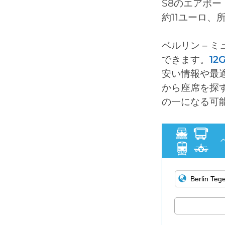
S8のエアポ
約11ユーロ、
ベルリン – 
できます。
12
安い情報や最
から座席を探
の一になる可