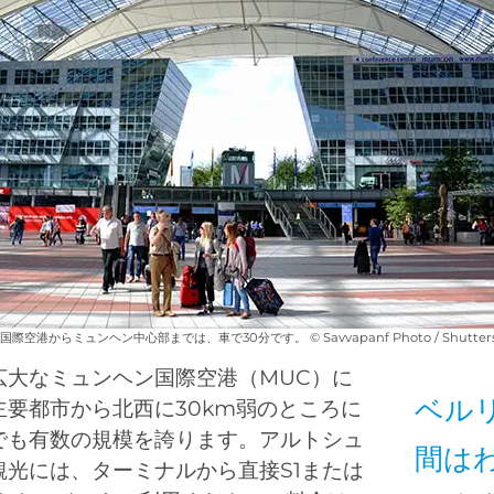
際空港からミュンヘン中心部までは、車で30分です。 © Savvapanf Photo / Shutterst
広大なミュンヘン国際空港（MUC）に
ベル
主要都市から北西に30km弱のところに
でも有数の規模を誇ります。アルトシュ
間は
観光には、ターミナルから直接S1または