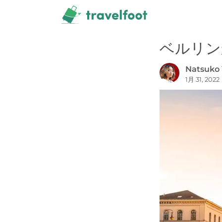
コ
ン
テ
ベルリン
ン
ツ
Natsuko 
へ
1月 31, 2022
ス
キ
ッ
プ