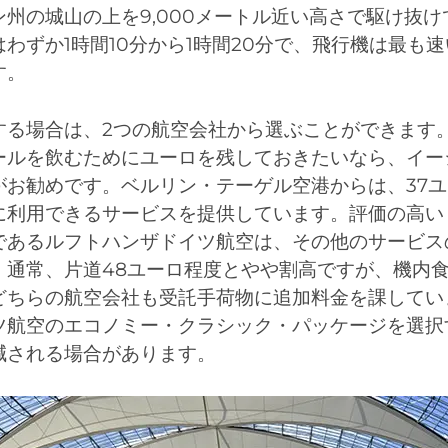
州の城山の上を9,000メートル近い高さで駆け抜
わずか1時間10分から1時間20分で、飛行機は最も
す。
する場合は、2つの航空会社から選ぶことができます
ールを飲むためにユーロを残しておきたいなら、イー
がお勧めです。ベルリン・テーゲル空港からは、37
に利用できるサービスを提供しています。評価の高い
であるルフトハンザドイツ航空は、その他のサービス
。通常、片道48ユーロ程度とやや割高ですが、機内
どちらの航空会社も受託手荷物に追加料金を課してい
ツ航空のエコノミー・クラシック・パッケージを選択
減される場合があります。