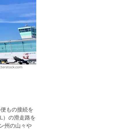
stock.com
5便もの接続を
L）の滑走路を
ン州の山々や