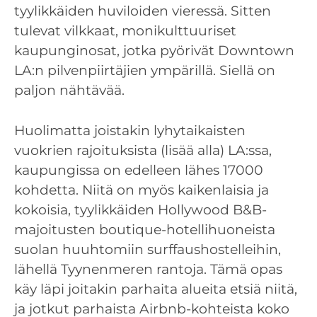
tyylikkäiden huviloiden vieressä. Sitten
tulevat vilkkaat, monikulttuuriset
kaupunginosat, jotka pyörivät Downtown
LA:n pilvenpiirtäjien ympärillä. Siellä on
paljon nähtävää.
Huolimatta joistakin lyhytaikaisten
vuokrien rajoituksista (lisää alla) LA:ssa,
kaupungissa on edelleen lähes 17000
kohdetta. Niitä on myös kaikenlaisia ja
kokoisia, tyylikkäiden Hollywood B&B-
majoitusten boutique-hotellihuoneista
suolan huuhtomiin surffaushostelleihin,
lähellä Tyynenmeren rantoja. Tämä opas
käy läpi joitakin parhaita alueita etsiä niitä,
ja jotkut parhaista Airbnb-kohteista koko