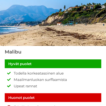
Malibu
Hyvät puolet
Todella korkeatasoinen alue
Maailmanluokan surffaamista
Upeat rannat
Huonot puolet