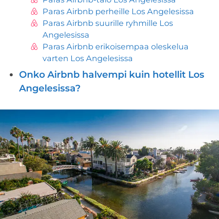
Paras Airbnb perheille Los Angelesissa
Paras Airbnb suurille ryhmille Los
Angelesissa
Paras Airbnb erikoisempaa oleskelua
varten Los Angelesissa
Onko Airbnb halvempi kuin hotellit Los
Angelesissa?