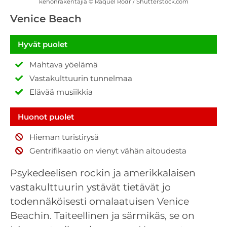
kehonrakentajia © Raquel Rodr / Shutterstock.com
Venice Beach
Hyvät puolet
Mahtava yöelämä
Vastakulttuurin tunnelmaa
Elävää musiikkia
Huonot puolet
Hieman turistirysä
Gentrifikaatio on vienyt vähän aitoudesta
Psykedeelisen rockin ja amerikkalaisen
vastakulttuurin ystävät tietävät jo
todennäköisesti omalaatuisen Venice
Beachin. Taiteellinen ja särmikäs, se on