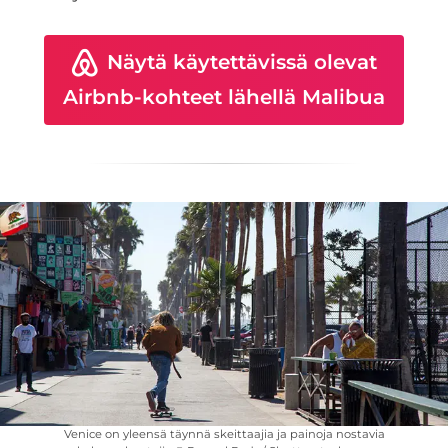
Näytä käytettävissä olevat
Airbnb-kohteet lähellä Malibua
Venice on yleensä täynnä skeittaajia ja painoja nostavia