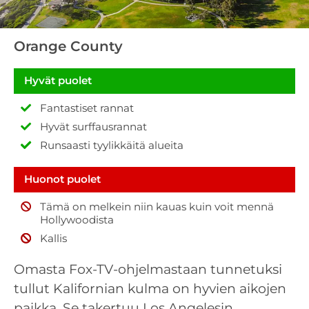
Orange County
Hyvät puolet
Fantastiset rannat
Hyvät surffausrannat
Runsaasti tyylikkäitä alueita
Huonot puolet
Tämä on melkein niin kauas kuin voit mennä
Hollywoodista
Kallis
Omasta Fox-TV-ohjelmastaan tunnetuksi
tullut Kalifornian kulma on hyvien aikojen
paikka. Se takertuu Los Angelesin