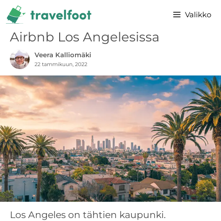
Siirry
Valikko
sisältöön
Airbnb Los Angelesissa
Veera Kalliomäki
22 tammikuun, 2022
Los Angeles on tähtien kaupunki.