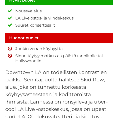
Hyvät puolet
Nouseva alue
LA Live ostos- ja viihdekeskus
Suuret konserttisalit
Huonot puolet
Jonkin verran köyhyyttä
Sinun täytyy matkustaa päästä rannikolle tai
Hollywoodiin
Downtown LA on todellisten kontrastien
paikka. Sen itäpuolta hallitsee Skid Row,
alue, joka on tunnettu korkeasta
köyhyysasteestaan ja kodittomista
ihmisistä. Lännessä on rönsyilevä ja uber-
cool LA Live -ostoskeskus, jossa on upeat
uudet 4DX-elokuvateatterit ja kiehtova