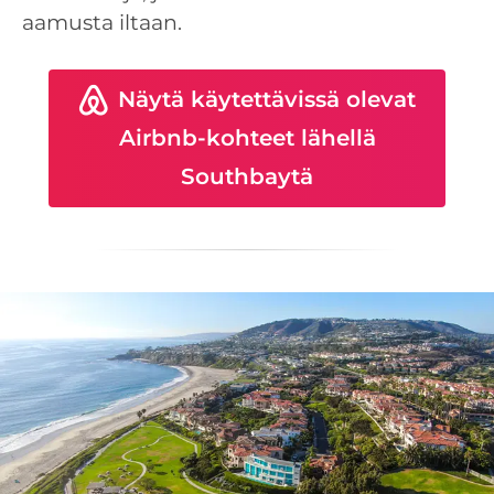
aamusta iltaan.
Näytä käytettävissä olevat
Airbnb-kohteet lähellä
Southbaytä