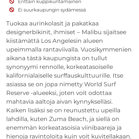
Erittäin kuppikuntamainen
Ei suurkaupungin sydämessä
Tuokaa aurinkolasit ja pakatkaa
designerbikinit, ihmiset – Malibu sijaitsee
kiistämättä Los Angelesin alueen
upeimmalla rantaviivalla. Vuosikymmenien
aikana tästä kaupungista on tullut
synonyymi rennolle, korkeatasoiselle
kalifornialaiselle surffauskulttuurille. Itse
asiassa se on jopa nimetty World Surf
Reserve -alueeksi, joten voit odottaa
mahtavia aaltoja aivan kynnykselläsi.
Kaiken lisäksi se on reunustettu upeilla
lahdilla, kuten Zuma Beach, ja siellä on
enemmän korkeatasoisia viinibaareja ja
hienoja ravintoloita kuin voit kuvitellakaan.