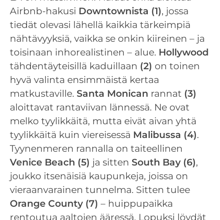
Airbnb-hakusi
Downtownista
(1)
, jossa
tiedät olevasi lähellä kaikkia tärkeimpiä
nähtävyyksiä, vaikka se onkin kiireinen – ja
toisinaan inhorealistinen – alue.
Hollywood
tähdentäyteisillä kaduillaan
(2)
on toinen
hyvä valinta ensimmäistä kertaa
matkustaville.
Santa Monican
rannat
(3)
aloittavat rantaviivan lännessä. Ne ovat
melko tyylikkäitä, mutta eivät aivan yhtä
tyylikkäitä kuin viereisessä
Malibussa
(4)
.
Tyynenmeren rannalla on taiteellinen
Venice Beach
(5)
ja sitten
South Bay (6)
,
joukko itsenäisiä kaupunkeja, joissa on
vieraanvarainen tunnelma. Sitten tulee
Orange County (7)
– huippupaikka
rentoutua aaltojen ääressä. Lopuksi löydät