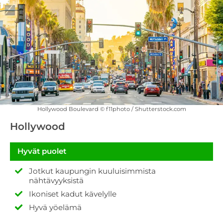
Hollywood Boulevard © f11photo / Shutterstock.com
Hollywood
Hyvät puolet
Jotkut kaupungin kuuluisimmista
nähtävyyksistä
Ikoniset kadut kävelylle
Hyvä yöelämä