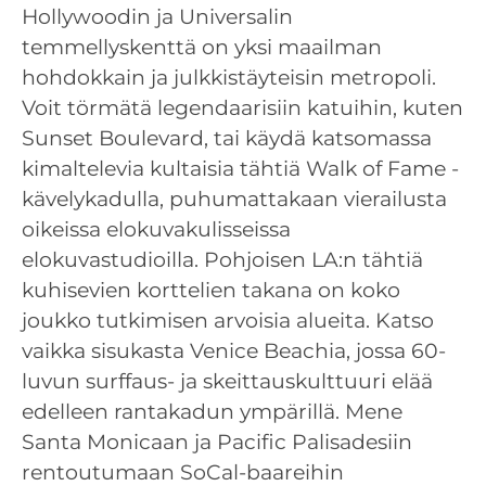
Hollywoodin ja Universalin
temmellyskenttä on yksi maailman
hohdokkain ja julkkistäyteisin metropoli.
Voit törmätä legendaarisiin katuihin, kuten
Sunset Boulevard, tai käydä katsomassa
kimaltelevia kultaisia tähtiä Walk of Fame -
kävelykadulla, puhumattakaan vierailusta
oikeissa elokuvakulisseissa
elokuvastudioilla. Pohjoisen LA:n tähtiä
kuhisevien korttelien takana on koko
joukko tutkimisen arvoisia alueita. Katso
vaikka sisukasta Venice Beachia, jossa 60-
luvun surffaus- ja skeittauskulttuuri elää
edelleen rantakadun ympärillä. Mene
Santa Monicaan ja Pacific Palisadesiin
rentoutumaan SoCal-baareihin