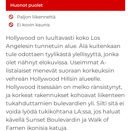
Huonot puolet
Paljon liikennettä
Ei kovin kaunis
Hollywood on luultavasti koko Los
Angelesin tunnetuin alue. Älä kuitenkaan
tule odottaen tyylikästä ylellisyyttä, jonka
olet nähnyt elokuvissa. Useimmat A-
listalaiset menevät suoraan korkeuksiin
vehreän Hollywood Hillsin alueelle.
Hollywood itsessään on melko ränsistynyt,
ja korkeat rakennukset kohoavat liikenteen
tukahduttamien bulevardien yli. Silti sitä ei
voida lyödä tukikohtana LA:ssa, jos haluat
kävellä Sunset Boulevardin ja Walk of
Famen ikonisia katuja.