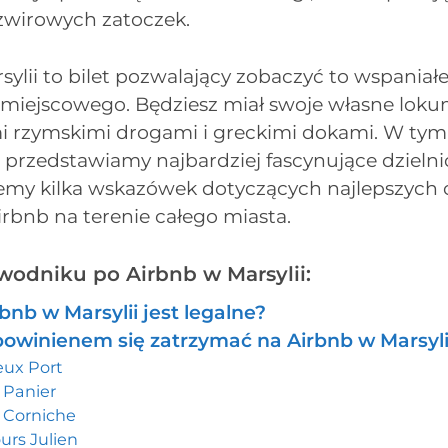
 żwirowych zatoczek.
ylii to bilet pozwalający zobaczyć to wspaniałe
miejscowego. Będziesz miał swoje własne lok
i rzymskimi drogami i greckimi dokami. W tym
rzedstawiamy najbardziej fascynujące dzielnice
emy kilka wskazówek dotyczących najlepszych o
rbnb na terenie całego miasta.
odniku po Airbnb w Marsylii:
bnb w Marsylii jest legalne?
powinienem się zatrzymać na Airbnb w Marsyli
eux Port
 Panier
 Corniche
urs Julien