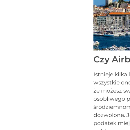
Czy Airb
Istnieje kilk
wszystkie one
że możesz s
osobliwego 
śródziemnomo
dozwolone. J
podatek miejs