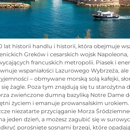
lat historii handlu i historii, która obejmuje ws
nickich Greków i cesarskich wojsk Napoleona, M
ycających francuskich metropolii. Piasek i ene
ównuje wspaniałości Lazurowego Wybrzeża, ale 
yjemności – obmywane morską solą kafejki, słon
się żagle. Poza tym znajdują się tu starożytna d
órza zwieńczone dumną bazyliką Notre Dame de
tętni życiem i emanuje prowansalskim urokiem.
zcze niezatarte przyciąganie Morza Śródziemn
 na jeden dzień, a możesz zagubić się w surow
odkryć porośnięte sosnami brzegi, które opadaj