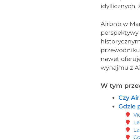
idyllicznych,
Airbnb w Mars
perspektywy 
historycznym
przewodniku p
nawet oferuj
wynajmu z Ai
W tym przew
Czy Air
Gdzie 
Vi
Le
La
Co