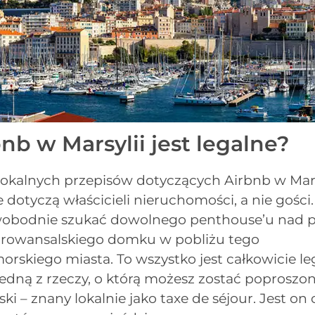
nb w Marsylii jest legalne?
a lokalnych przepisów dotyczących Airbnb w Mars
 dotyczą właścicieli nieruchomości, a nie gości
wobodnie szukać dowolnego penthouse’u nad 
prowansalskiego domku w pobliżu tego
rskiego miasta. To wszystko jest całkowicie leg
edną z rzeczy, o którą możesz zostać poproszon
ki – znany lokalnie jako taxe de séjour. Jest on 