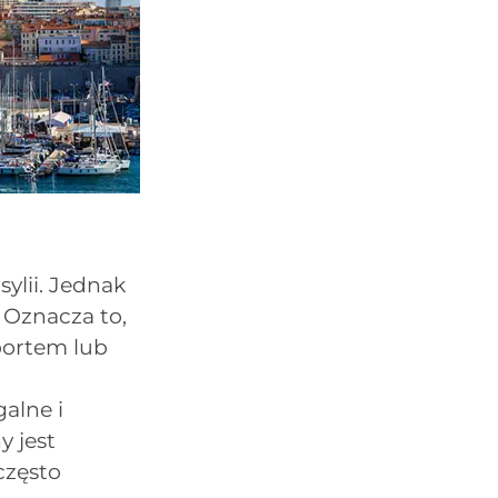
ylii. Jednak
. Oznacza to,
portem lub
alne i
y jest
często