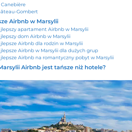
 Canebière
âteau-Gombert
sze Airbnb w Marsylii
jlepszy apartament Airbnb w Marsylii
jlepszy dom Airbnb w Marsylii
jlepsze Airbnb dla rodzin w Marsylii
jlepsze Airbnb w Marsylii dla dużych grup
jlepsze Airbnb na romantyczny pobyt w Marsylii
arsylii Airbnb jest tańsze niż hotele?