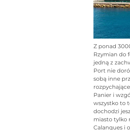
Z ponad 3000 
Rzymian do fe
jedną z zachw
Port nie dor
sobą inne prz
rozpychające 
Panier i wzg
wszystko to 
dochodzi jes
miasto tylko
Calanques i 