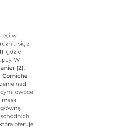
cleci w
óżnia się z
1)
, gdzie
upcy. W
Panier
(2)
,
a Corniche
ożenie nad
jącymi owoce
e masa
 główną
-wschodnich
 która oferuje