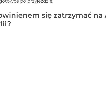
gotówce po przyjeździe.
owinienem się zatrzymać na 
ii?