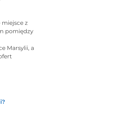
 miejsce z
um pomiędzy
 Marsylii, a
fert
i?