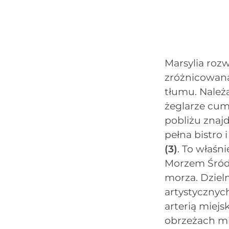
Marsylia rozw
zróżnicowaną 
tłumu. Należ
żeglarze cum
pobliżu znaj
pełna bistro
(3)
. To właśn
Morzem Śródz
morza. Dziel
artystycznych
arterią miej
obrzeżach mi