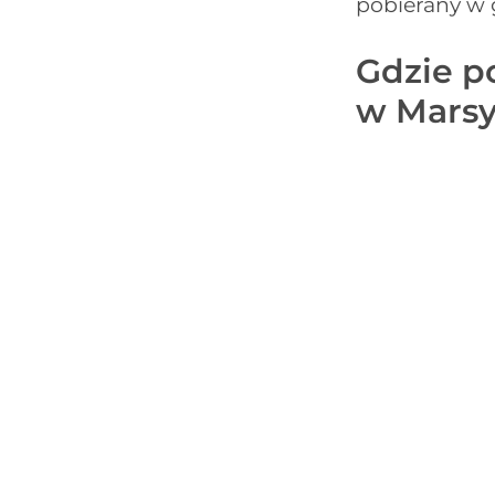
pobierany w 
Gdzie p
w Marsyl