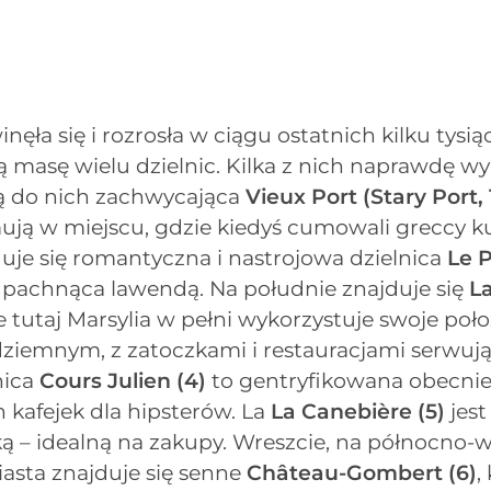
inęła się i rozrosła w ciągu ostatnich kilku tysią
masę wielu dzielnic. Kilka z nich naprawdę wyr
ą do nich zachwycająca
Vieux Port (Stary Port, 
ują w miejscu, gdzie kiedyś cumowali greccy k
duje się romantyczna i nastrojowa dzielnica
Le 
 i pachnąca lawendą. Na południe znajduje się
L
ie tutaj Marsylia w pełni wykorzystuje swoje poł
iemnym, z zatoczkami i restauracjami serwu
nica
Cours Julien
(4)
to gentryfikowana obecni
 kafejek dla hipsterów. La
La Canebière
(5)
jest
ską – idealną na zakupy. Wreszcie, na północno
asta znajduje się senne
Château-Gombert
(6)
,