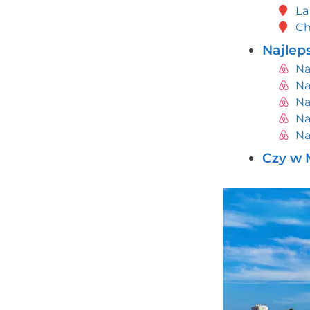
La
Ch
Najlep
Na
Na
Na
Na
Na
Czy w M