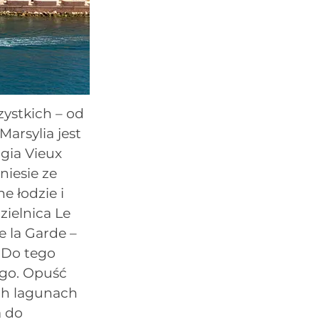
zystkich – od
arsylia jest
rgia Vieux
niesie ze
e łodzie i
zielnica Le
 la Garde –
 Do tego
ego. Opuść
ych lagunach
ą do