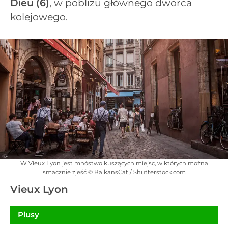
Dieu
(6)
, w pobliżu głównego dworca
kolejowego.
W Vieux Lyon jest mnóstwo kuszących miejsc, w których można
smacznie zjeść © BalkansCat / Shutterstock.com
Vieux Lyon
Plusy