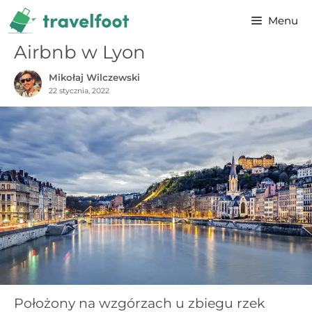
Przejdź
Menu
do
treści
Airbnb w Lyon
Mikołaj Wilczewski
22 stycznia, 2022
Położony na wzgórzach u zbiegu rzek