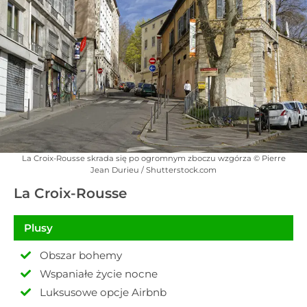
La Croix-Rousse skrada się po ogromnym zboczu wzgórza © Pierre
Jean Durieu / Shutterstock.com
La Croix-Rousse
Plusy
Obszar bohemy
Wspaniałe życie nocne
Luksusowe opcje Airbnb