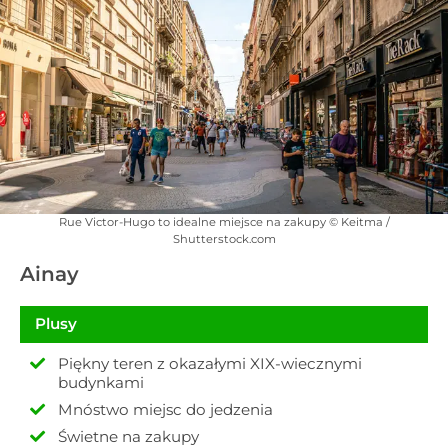
Rue Victor-Hugo to idealne miejsce na zakupy © Keitma /
Shutterstock.com
Ainay
Plusy
Piękny teren z okazałymi XIX-wiecznymi
budynkami
Mnóstwo miejsc do jedzenia
Świetne na zakupy