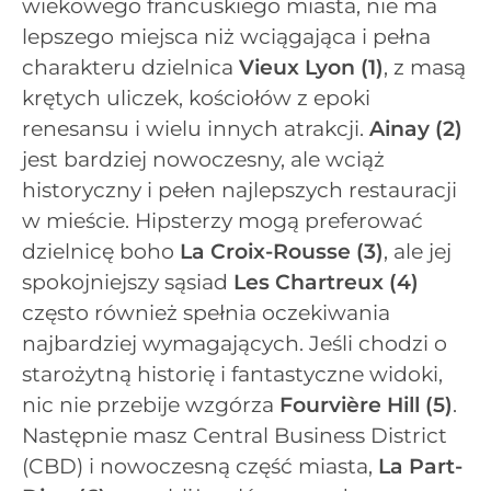
wiekowego francuskiego miasta, nie ma
lepszego miejsca niż wciągająca i pełna
charakteru dzielnica
Vieux Lyon
(1)
, z masą
krętych uliczek, kościołów z epoki
renesansu i wielu innych atrakcji.
Ainay
(2)
jest bardziej nowoczesny, ale wciąż
historyczny i pełen najlepszych restauracji
w mieście. Hipsterzy mogą preferować
dzielnicę boho
La Croix-Rousse
(3)
, ale jej
spokojniejszy sąsiad
Les Chartreux
(4)
często również spełnia oczekiwania
najbardziej wymagających. Jeśli chodzi o
starożytną historię i fantastyczne widoki,
nic nie przebije wzgórza
Fourvière Hill
(5)
.
Następnie masz Central Business District
(CBD) i nowoczesną część miasta,
La Part-