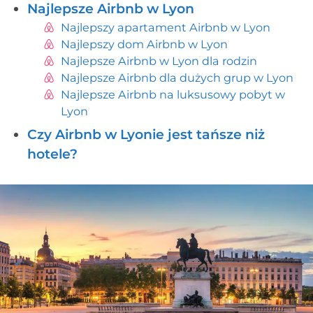
Najlepsze Airbnb w Lyon
Najlepszy apartament Airbnb w Lyon
Najlepszy dom Airbnb w Lyon
Najlepsze Airbnb w Lyon dla rodzin
Najlepsze Airbnb dla dużych grup w Lyon
Najlepsze Airbnb na luksusowy pobyt w
Lyon
Czy Airbnb w Lyonie jest tańsze niż
hotele?