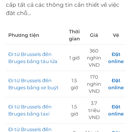
cấp tất cả các thông tin cần thiết về việc
đặt chỗ…
Thời
Phương tiện
Giá
Vé
gian
360
Đi từ Brussels đến
Đặt
1 giờ
nghìn
Bruges bằng tàu lửa
online
VND
170
Đi từ Brussels đến
1.5
Đặt
nghìn
Bruges bằng xe buýt
giờ
online
VND
3.7
Đi từ Brussels đến
1.5
Đặt
triệu
Bruges bằng taxi
giờ
online
VND
Đi từ Brussels đến