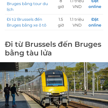
8
1.1 triệu
Đặt
Bruges bằng tour du
giờ
VND
online
lịch
Đi từ Brussels đến
1.5
1.1 triệu
Đặt
Bruges bằng xe ô tô
giờ
VND
online
Đi từ Brussels đến Bruges
bằng tàu lửa