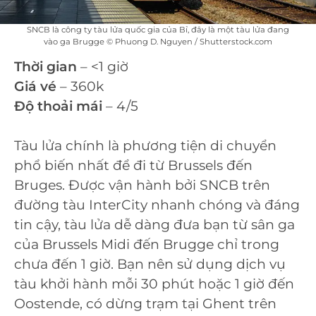
SNCB là công ty tàu lửa quốc gia của Bỉ, đây là một tàu lửa đang
vào ga Brugge © Phuong D. Nguyen / Shutterstock.com
Thời gian
– <1 giờ
Giá vé
– 360k
Độ thoải mái
– 4/5
Tàu lửa chính là phương tiện di chuyển
phổ biến nhất để đi từ Brussels đến
Bruges. Được vận hành bởi SNCB trên
đường tàu InterCity nhanh chóng và đáng
tin cậy, tàu lửa dễ dàng đưa bạn từ sân ga
của Brussels Midi đến Brugge chỉ trong
chưa đến 1 giờ. Bạn nên sử dụng dịch vụ
tàu khởi hành mỗi 30 phút hoặc 1 giờ đến
Oostende, có dừng trạm tại Ghent trên