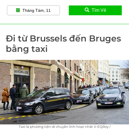
Tìm Vé
Tháng Tám, 11
Đi từ Brussels đến Bruges
bằng taxi
Taxi là phương tiện di chuyển linh hoạt nhất © EQRoy /