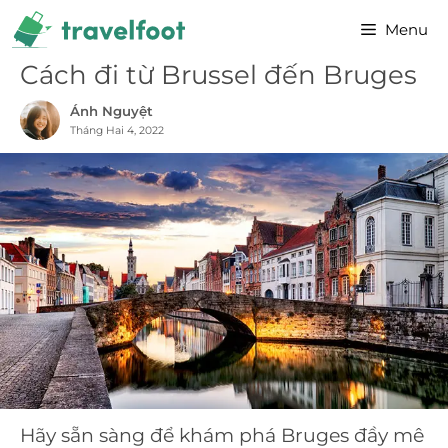
Chuyển
Menu
đến
nội
Cách đi từ Brussel đến Bruges
dung
Ánh Nguyệt
Tháng Hai 4, 2022
Hãy sẵn sàng để khám phá Bruges đầy mê