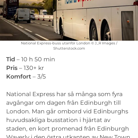
National Express-buss utanför London © J_R Images /
Shutterstock.com
Tid
– 10 h 50 min
Pris
– 130+ kr
Komfort
– 3/5
National Express har så många som fyra
avgångar om dagen från Edinburgh till
London. Man går ombord vid Edinburghs
huvudsakliga busstation i hjärtat av
staden, en kort promenad från Edinburgh
Waverly i den östra utkanten av New Town.