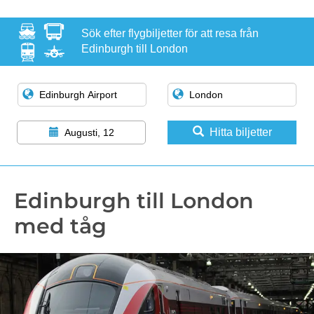
Sök efter flygbiljetter för att resa från
Edinburgh till London
Hitta biljetter
Augusti, 12
Edinburgh till London
med tåg