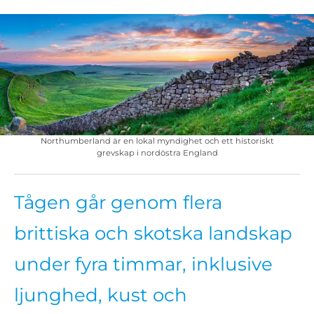
Northumberland är en lokal myndighet och ett historiskt
grevskap i nordöstra England
Tågen går genom flera
brittiska och skotska landskap
under fyra timmar, inklusive
ljunghed, kust och