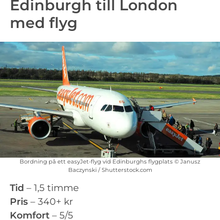
Edinburgh till London
med flyg
Bordning på ett easyJet-flyg vid Edinburghs flygplats © Janusz
Baczynski / Shutterstock.com
Tid
– 1,5 timme
Pris
– 340+ kr
Komfort
– 5/5