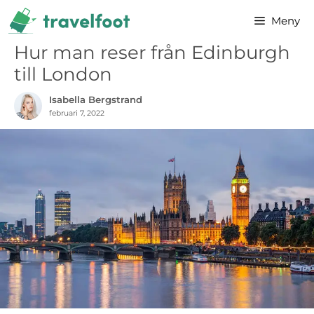
Hoppa
Meny
till
innehåll
Hur man reser från Edinburgh
till London
Isabella Bergstrand
februari 7, 2022