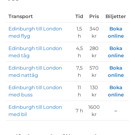
Transport
Tid
Pris
Biljetter
Edinburgh till London
1,5
340
Boka
med flyg
h
kr
online
Edinburgh till London
4,5
280
Boka
med tåg
h
kr
online
Edinburgh till London
7,5
570
Boka
med nattåg
h
kr
online
Edinburgh till London
11
130
Boka
med buss
h
kr
online
Edinburgh till London
1600
7 h
–
med bil
kr