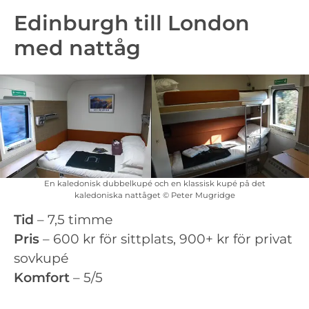
Edinburgh till London
med nattåg
En kaledonisk dubbelkupé och en klassisk kupé på det
kaledoniska nattåget © Peter Mugridge
Tid
– 7,5 timme
Pris
– 600 kr för sittplats, 900+ kr för privat
sovkupé
Komfort
– 5/5