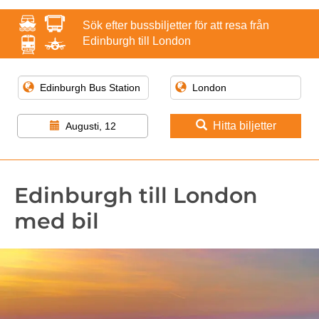
Sök efter bussbiljetter för att resa från
Edinburgh till London
Hitta biljetter
Augusti, 12
Edinburgh till London
med bil