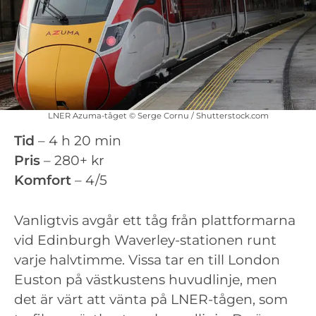
LNER Azuma-tåget © Serge Cornu / Shutterstock.com
Tid
– 4 h 20 min
Pris
– 280+ kr
Komfort
– 4/5
Vanligtvis avgår ett tåg från plattformarna
vid Edinburgh Waverley-stationen runt
varje halvtimme. Vissa tar en till London
Euston på västkustens huvudlinje, men
det är värt att vänta på LNER-tågen, som