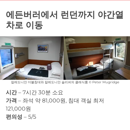
에든버러에서 런던까지 야간열
차로 이동
칼레도니안 더블침대와 칼레도니안 슬리퍼의 클래식룸 © Peter Mugridge
시간
– 7시간 30분 소요
가격
– 좌석 약 81,000원, 침대 객실 최저
121,000원
편의성
– 5/5