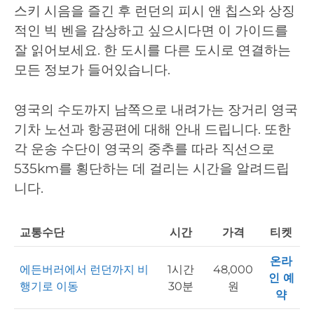
스키 시음을 즐긴 후 런던의 피시 앤 칩스와 상징
적인 빅 벤을 감상하고 싶으시다면 이 가이드를
잘 읽어보세요. 한 도시를 다른 도시로 연결하는
모든 정보가 들어있습니다.
영국의 수도까지 남쪽으로 내려가는 장거리 영국
기차 노선과 항공편에 대해 안내 드립니다. 또한
각 운송 수단이 영국의 중추를 따라 직선으로
535km를 횡단하는 데 걸리는 시간을 알려드립
니다.
교통수단
시간
가격
티켓
온라
에든버러에서 런던까지 비
1시간
48,000
인 예
행기로 이동
30분
원
약