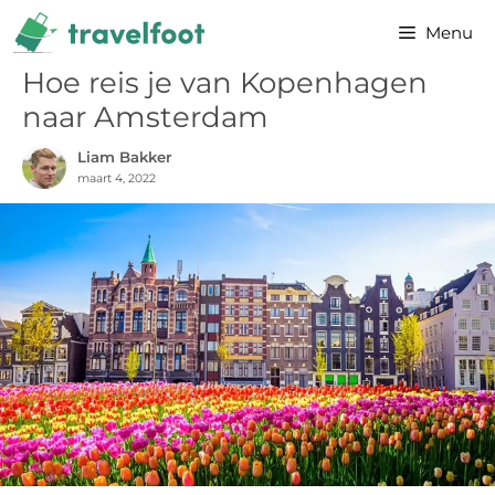
Ga
Menu
naar
de
Hoe reis je van Kopenhagen
inhoud
naar Amsterdam
Liam Bakker
maart 4, 2022