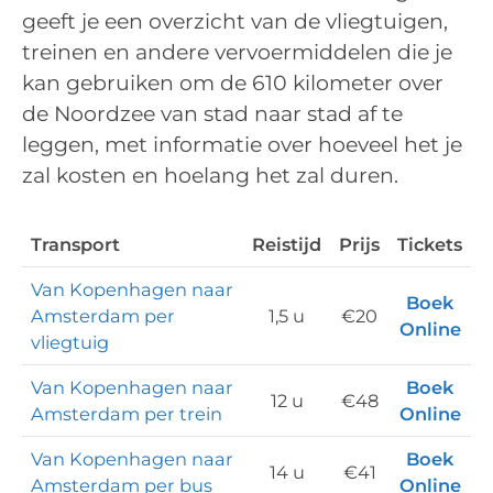
geeft je een overzicht van de vliegtuigen,
treinen en andere vervoermiddelen die je
kan gebruiken om de 610 kilometer over
de Noordzee van stad naar stad af te
leggen, met informatie over hoeveel het je
zal kosten en hoelang het zal duren.
Transport
Reistijd
Prijs
Tickets
Van Kopenhagen naar
Boek
Amsterdam per
1,5 u
€20
Online
vliegtuig
Van Kopenhagen naar
Boek
12 u
€48
Amsterdam per trein
Online
Van Kopenhagen naar
Boek
14 u
€41
Amsterdam per bus
Online