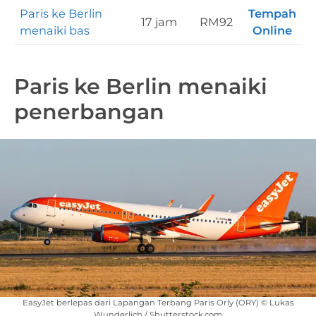
Paris ke Berlin
Tempah
17 jam
RM92
menaiki bas
Online
Paris ke Berlin menaiki
penerbangan
EasyJet berlepas dari Lapangan Terbang Paris Orly (ORY) © Lukas
Wunderlich / Shutterstock.com