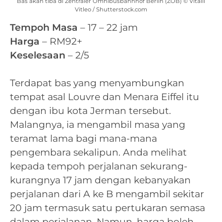
Bas akan tiba di Zentraler Omnibusbahnhof Berlin (ZOB) © Vitalii
Vitleo / Shutterstock.com
Tempoh Masa
– 17 – 22 jam
Harga
– RM92+
Keselesaan
– 2/5
Terdapat bas yang menyambungkan
tempat asal Louvre dan Menara Eiffel itu
dengan ibu kota Jerman tersebut.
Malangnya, ia mengambil masa yang
teramat lama bagi mana-mana
pengembara sekalipun. Anda melihat
kepada tempoh perjalanan sekurang-
kurangnya 17 jam dengan kebanyakan
perjalanan dari A ke B mengambil sekitar
20 jam termasuk satu pertukaran semasa
dalam perjalanan. Namun, harga boleh