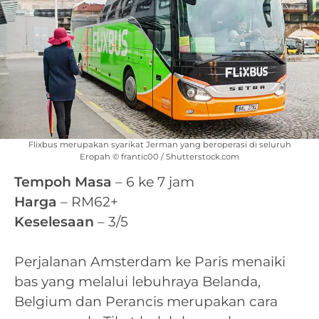
Flixbus merupakan syarikat Jerman yang beroperasi di seluruh
Eropah © frantic00 / Shutterstock.com
Tempoh Masa
– 6 ke 7 jam
Harga
– RM62+
Keselesaan
– 3/5
Perjalanan Amsterdam ke Paris menaiki
bas yang melalui lebuhraya Belanda,
Belgium dan Perancis merupakan cara