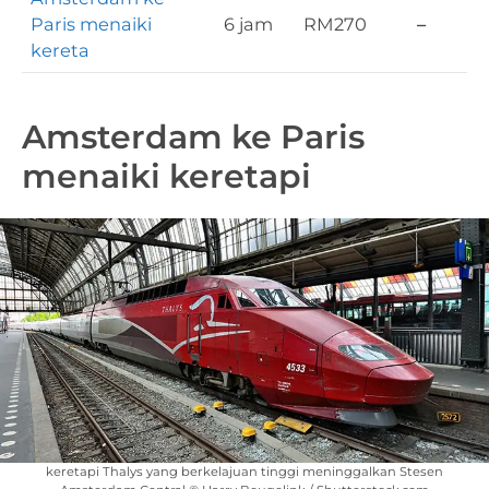
Paris menaiki
6 jam
RM270
–
kereta
Amsterdam ke Paris
menaiki keretapi
keretapi Thalys yang berkelajuan tinggi meninggalkan Stesen