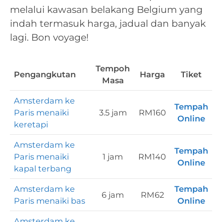
melalui kawasan belakang Belgium yang
indah termasuk harga, jadual dan banyak
lagi. Bon voyage!
Tempoh
Pengangkutan
Harga
Tiket
Masa
Amsterdam ke
Tempah
Paris menaiki
3.5 jam
RM160
Online
keretapi
Amsterdam ke
Tempah
Paris menaiki
1 jam
RM140
Online
kapal terbang
Amsterdam ke
Tempah
6 jam
RM62
Paris menaiki bas
Online
Amsterdam ke