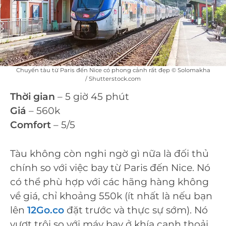
Chuyến tàu từ Paris đến Nice có phong cảnh rất đẹp © Solomakha
/ Shutterstock.com
Thời gian
– 5 giờ 45 phút
Giá
– 560k
Comfort
– 5/5
Tàu không còn nghi ngờ gì nữa là đối thủ
chính so với việc bay từ Paris đến Nice. Nó
có thể phù hợp với các hãng hàng không
về giá, chỉ khoảng 550k (ít nhất là nếu bạn
lên
12Go.co
đặt trước và thực sự sớm). Nó
vượt trội so với máy bay ở khía cạnh thoải