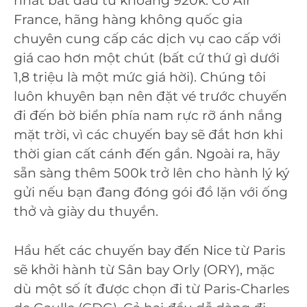
nhất bắt đầu từ khoảng 920k. Có Air
France, hãng hàng không quốc gia
chuyên cung cấp các dịch vụ cao cấp với
giá cao hơn một chút (bất cứ thứ gì dưới
1,8 triệu là một mức giá hời). Chúng tôi
luôn khuyên bạn nên đặt vé trước chuyến
đi đến bờ biển phía nam rực rỡ ánh nắng
mặt trời, vì các chuyến bay sẽ đắt hơn khi
thời gian cất cánh đến gần. Ngoài ra, hãy
sẵn sàng thêm 500k trở lên cho hành lý ký
gửi nếu bạn đang đóng gói đồ lặn với ống
thở và giày du thuyền.
Hầu hết các chuyến bay đến Nice từ Paris
sẽ khởi hành từ Sân bay Orly (ORY), mặc
dù một số ít được chọn đi từ Paris-Charles