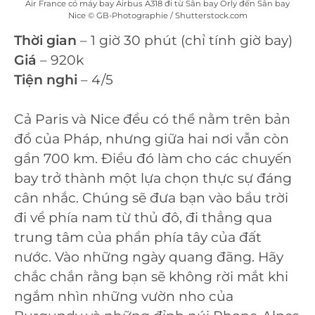
Air France có máy bay Airbus A318 đi từ Sân bay Orly đến Sân bay
Nice © GB-Photographie / Shutterstock.com
Thời gian
– 1 giờ 30 phút (chỉ tính giờ bay)
Giá
– 920k
Tiện nghi
– 4/5
Cả Paris và Nice đều có thể nằm trên bản
đồ của Pháp, nhưng giữa hai nơi vẫn còn
gần 700 km. Điều đó làm cho các chuyến
bay trở thành một lựa chọn thực sự đáng
cân nhắc. Chúng sẽ đưa bạn vào bầu trời
đi về phía nam từ thủ đô, đi thẳng qua
trung tâm của phần phía tây của đất
nước. Vào những ngày quang đãng. Hãy
chắc chắn rằng bạn sẽ không rời mắt khi
ngắm nhìn những vườn nho của