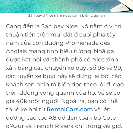
Sân bay ở Nice nằm ngay cạnh biển Ligurian
Cảng đến là Sân bay Nice. Nó nằm ở vị trí
thuận tiện trên mũi đất ở cuối phía tây
nam của con đường Promenade des
Anglais mang tính biểu tượng. Nhà ga
được kết nối với thành phố cổ Nice xinh
xắn bằng các chuyến xe buýt số 98 và 99,
các tuyến xe buýt này sẽ dừng lại bởi các
khách sạn nhìn ra biển dọc theo lối đi dạo
trên đường vòng quanh của họ. Vé sẽ có
giá 40k một người. Ngoài ra, bạn có thể
thuê xe hơi từ
RentalCars.com
và lên
đường cao tốc A8 để đến toàn bộ Cote
d’Azur và French Riviera chỉ trong vài giờ.