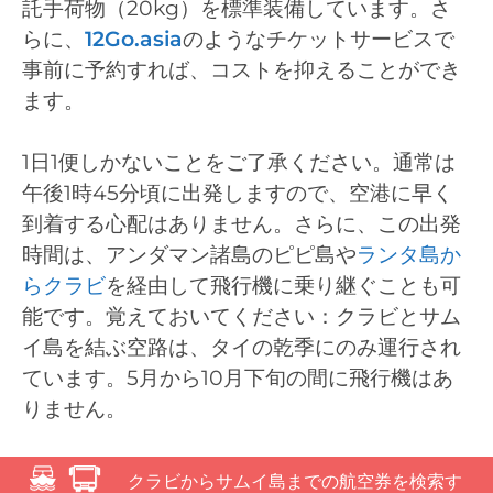
託手荷物（20kg）を標準装備しています。さ
らに、
12Go.asia
のようなチケットサービスで
事前に予約すれば、コストを抑えることができ
ます。
1日1便しかないことをご了承ください。通常は
午後1時45分頃に出発しますので、空港に早く
到着する心配はありません。さらに、この出発
時間は、アンダマン諸島のピピ島や
ランタ島か
らクラビ
を経由して飛行機に乗り継ぐことも可
能です。覚えておいてください：クラビとサム
イ島を結ぶ空路は、タイの乾季にのみ運行され
ています。5月から10月下旬の間に飛行機はあ
りません。
クラビからサムイ島までの航空券を検索す