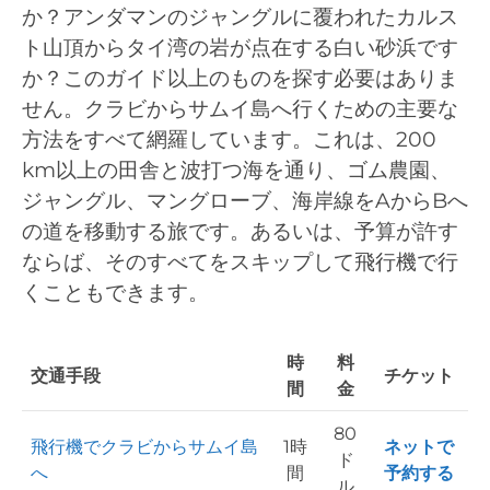
か？アンダマンのジャングルに覆われたカルス
ト山頂からタイ湾の岩が点在する白い砂浜です
か？このガイド以上のものを探す必要はありま
せん。クラビからサムイ島へ行くための主要な
方法をすべて網羅しています。これは、200
km以上の田舎と波打つ海を通り、ゴム農園、
ジャングル、マングローブ、海岸線をAからBへ
の道を移動する旅です。あるいは、予算が許す
ならば、そのすべてをスキップして飛行機で行
くこともできます。
時
料
交通手段
チケット
間
金
80
飛行機でクラビからサムイ島
1時
ネットで
ド
へ
間
予約する
ル