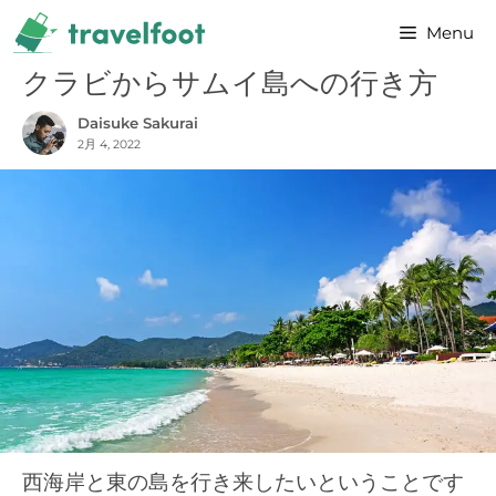
コ
Menu
ン
テ
クラビからサムイ島への行き方
ン
Daisuke Sakurai
ツ
2月 4, 2022
へ
ス
キ
ッ
プ
西海岸と東の島を行き来したいということです