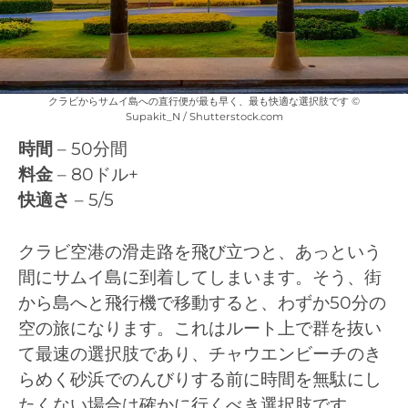
クラビからサムイ島への直行便が最も早く、最も快適な選択肢です ©
Supakit_N / Shutterstock.com
時間
– 50分間
料金
– 80ドル+
快適さ
– 5/5
クラビ空港の滑走路を飛び立つと、あっという
間にサムイ島に到着してしまいます。そう、街
から島へと飛行機で移動すると、わずか50分の
空の旅になります。これはルート上で群を抜い
て最速の選択肢であり、チャウエンビーチのき
らめく砂浜でのんびりする前に時間を無駄にし
たくない場合は確かに行くべき選択肢です。