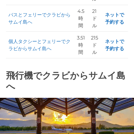
4.5
21
バスとフェリーでクラビから
ネットで
時
ド
サムイ島へ
予約する
間
ル
3.51
215
個人タクシーとフェリーでク
ネットで
時
ド
ラビからサムイ島へ
予約する
間
ル
飛行機でクラビからサムイ島
へ