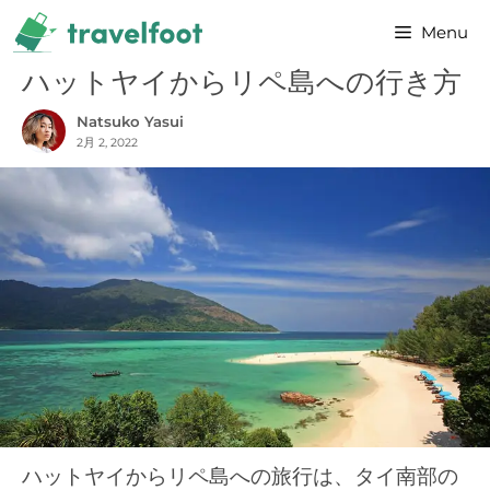
コ
Menu
ン
テ
ハットヤイからリペ島への行き方
ン
Natsuko Yasui
ツ
2月 2, 2022
へ
ス
キ
ッ
プ
ハットヤイからリペ島への旅行は、タイ南部の