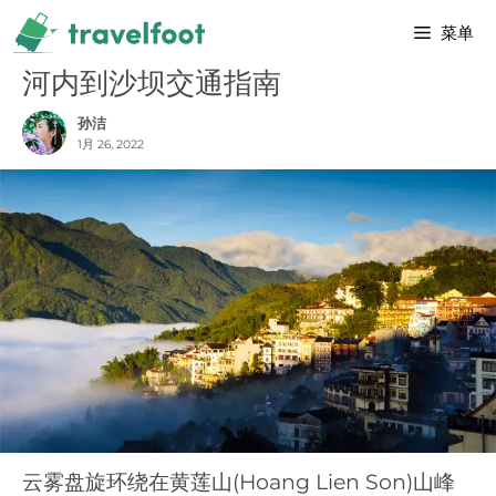
跳
菜单
至
内
河内到沙坝交通指南
容
孙洁
1月 26, 2022
云雾盘旋环绕在黄莲山(Hoang Lien Son)山峰