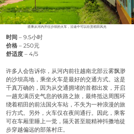
搭乘从河内开往沙坝的火车，沿途中可以欣赏稻田风光
时间
– 9.5小时
价格
– 250元
舒适度
– 4/5
许多人会告诉你，从河内前往越南北部云雾飘渺
的沙坝高地，乘坐火车是最好的交通方式。这是
千真万确的，因为从交通拥堵的首都出发，开启
一趟充满历史气息的铁路之旅，最终抵达周围环
绕着稻田的前法国火车站，不失为一种浪漫的旅
行方式。另外，火车仅在夜间通行。因此，乘客
可在车厢里睡上一觉，隔天甚至能精神抖擞地徒
步穿越偏远的部落村庄。