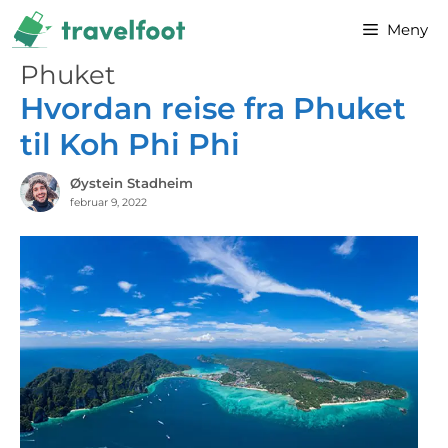
Hopp
Meny
til
innhold
Phuket
Hvordan reise fra Phuket
til Koh Phi Phi
Øystein Stadheim
februar 9, 2022