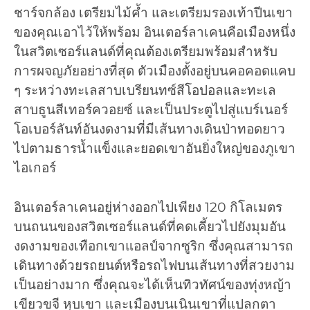
ชาร์จกล้อง เตรียมไม้ค้ำ และเตรียมรองเท้าปีนเขา
ของคุณเอาไว้ให้พร้อม อินเตอร์ลาเคนคือเมืองหนึ่ง
ในสวิตเซอร์แลนด์ที่คุณต้องเตรียมพร้อมสำหรับ
การผจญภัยอย่างที่สุด ตัวเมืองตั้งอยู่บนคอคอดแคบ
ๆ ระหว่างทะเลสาบเบรียนทซ์สีโอปอลและทะเล
สาบธูนสีเทอร์ควอยซ์ และเป็นประตูไปสู่แบร์เนอร์
โอเบอร์ลันท์อันงดงามที่มีเส้นทางเดินป่าทอดยาว
ไปตามธารน้ำแข็งและยอดเขาอันยิ่งใหญ่ของภูเขา
ไอเกอร์
อินเตอร์ลาเคนอยู่ห่างออกไปเพียง 120 กิโลเมตร
บนถนนของสวิตเซอร์แลนด์ที่คดเคี้ยวไปยังมุมอัน
งดงามของเทือกเขาแอลป์จากซูริก ซึ่งคุณสามารถ
เดินทางด้วยรถยนต์หรือรถไฟบนเส้นทางที่สวยงาม
เป็นอย่างมาก ซึ่งคุณจะได้เห็นทิวทัศน์ของทุ่งหญ้า
เขียวขจี หุบเขา และเมืองบนเนินเขาที่แปลกตา