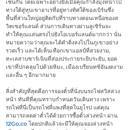
เช่นกัน โดยเฉพาะอย่างยิ่งเมื่อคุณกำลังมุ่งหน้าไป
ทางใต้สู่หุบเขาอาเรที่อยู่ทางทิศใต้ของเบิร์นซึ่ง
พื้นที่ส่วนใหญ่อยู่ติดกับที่ราบทางตอนเหนือของส
วิตเซอร์แลนด์ ส่วนการเดินทางผ่านลูเซิร์นจะ
ทำให้คุณแล่นตรงไปยังโอเบอร์แลนด์มากกว่า นั่น
หมายความว่าคุณจะได้ดำดิ่งลงไปในภูเขาอย่าง
รวดเร็ว และได้เห็นเทือกเขาแอลป์ที่สวยงาม,
ทะเลสาบซาร์เนินที่ส่องประกายระยิบระยับ, ยอด
เขาที่ปกคลุมไปด้วยหิมะ, เมืองเบรียนทซ์อันงดงาม
และอื่น ๆ อีกมากมาย
สิ่งสำคัญที่สุดคือการจองตั๋วที่นั่งบนรถไฟสวิสล่วง
หน้า ทันทีที่คุณทราบกำหนดวันเดินทาง เพราะ
รถไฟที่นี่เป็นรถไฟที่แพงที่สุดในยุโรป แต่คุณ
สามารถลดค่าตั๋วได้ด้วยการซื้อตั๋วล่วงหน้า ผ่าน
12Go.co
โดยปกติแล้วจะมีให้คุณจองล่วงหน้า