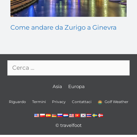
Come andare da Zurigo a Ginevra
Ricerca
per:
Asia
Europa
Riguardo
Termini
Privacy
Contattaci
Golf Weather
© travelfoot