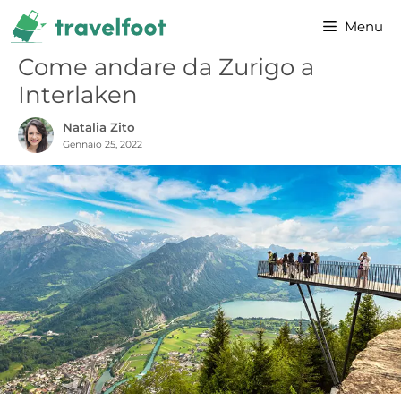
Vai
Menu
al
contenuto
Come andare da Zurigo a
Interlaken
Natalia Zito
Gennaio 25, 2022