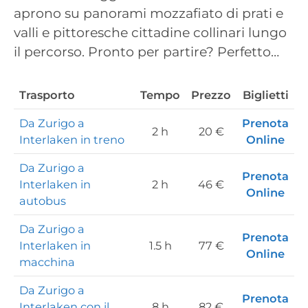
aprono su panorami mozzafiato di prati e
valli e pittoresche cittadine collinari lungo
il percorso. Pronto per partire? Perfetto…
Trasporto
Tempo
Prezzo
Biglietti
Da Zurigo a
Prenota
2 h
20 €
Interlaken in treno
Online
Da Zurigo a
Prenota
Interlaken in
2 h
46 €
Online
autobus
Da Zurigo a
Prenota
Interlaken in
1.5 h
77 €
Online
macchina
Da Zurigo a
Prenota
Interlaken con il
8 h
82 €