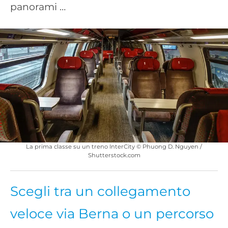
panorami …
La prima classe su un treno InterCity © Phuong D. Nguyen /
Shutterstock.com
Scegli tra un collegamento
veloce via Berna o un percorso