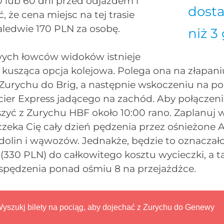
 lub 60 dni przed odjazdem i
dosta
 że cena miejsc na tej trasie
aledwie 170 PLN za osobę.
niż 3
ych łowców widoków istnieje
a kusząca opcja kolejowa. Polega ona na złapa
 Zurychu do Brig, a następnie wskoczeniu na po
cier Express jadącego na zachód. Aby połączeni
zyć z Zurychu HBF około 10:00 rano. Zaplanuj 
czeka Cię cały dzień pędzenia przez ośnieżone 
dolin i wąwozów. Jednakże, będzie to oznaczał
(330 PLN) do całkowitego kosztu wycieczki, a t
spędzenia ponad ośmiu 8 na przejażdżce.
yszukj bilety na pociąg, aby dojechać z Zurychu do Genewy