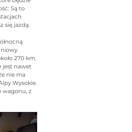
tóre będzie
ść: Są to
stacjach
 się jazdą.
północną
dniowy
około 270 km.
 jest nawet
 że nie ma
Alpy Wysokie.
e wagonu, z