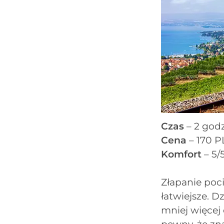
Czas
– 2 godz
Cena
– 170 P
Komfort
– 5/
Złapanie poc
łatwiejsze. D
mniej więcej