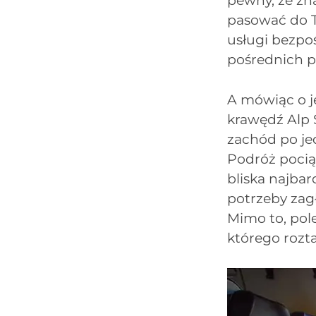
pewny, że zna
pasować do T
usługi bezpoś
pośrednich po
A mówiąc o j
krawędź Alp 
zachód po je
Podróż pocią
bliska najbar
potrzeby zag
Mimo to, pol
którego rozta