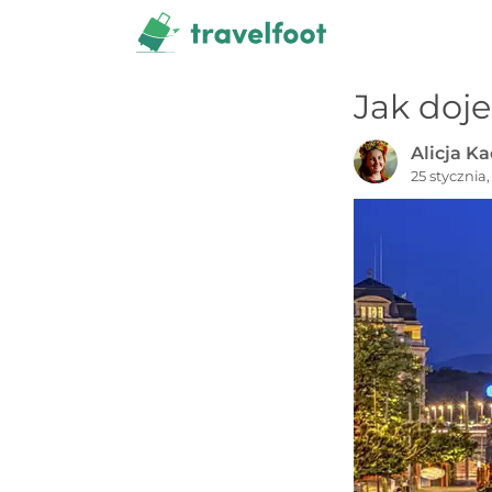
Przejdź
do
treści
Jak doj
Alicja K
25 stycznia