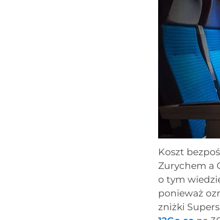
Koszt bezpo
Zurychem a 
o tym wiedzie
ponieważ ozn
zniżki Super