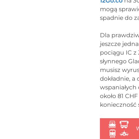
12Go.co
na 30
mogą sprawić,
spadnie do z
Dla prawdziw
jeszcze jedn
pociągu IC z
słynnego Gla
musisz wyrus
dokładnie, a 
wspaniałych 
około 81 CHF 
konieczność 
W