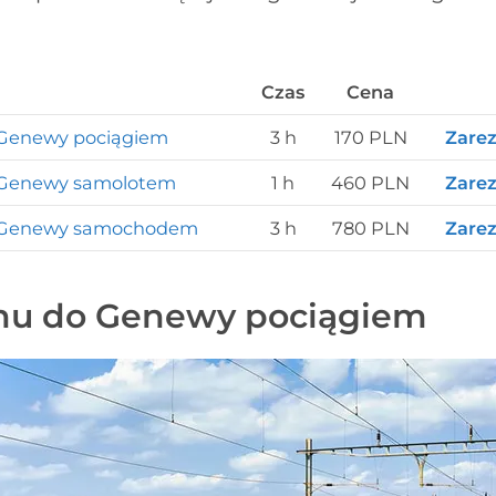
Czas
Cena
 Genewy pociągiem
3 h
170 PLN
Zarez
 Genewy samolotem
1 h
460 PLN
Zarez
o Genewy samochodem
3 h
780 PLN
Zarez
hu do Genewy pociągiem