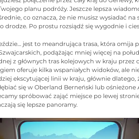
jdziesz połączenie przez cały kraj do Genewy, k
wojego planu podróży. Jeszcze lepsza wiadomo
rednie, co oznacza, że nie musisz wysiadać na 
 drodze. Po prostu rozsiądź się wygodnie i ciesz
eździe… jest to meandrująca trasa, która omija 
Szwajcarskich, podążając mniej więcej na połu
dnej z głównych tras kolejowych w kraju przez 
giem oferuje kilka wspaniałych widoków, ale nie
dziej ekscytującej linii w kraju, głównie dlatego,
łębiać się w Oberland Berneński lub ośnieżone 
ecamy spróbować zająć miejsce po lewej stroni
czają się lepsze panoramy.