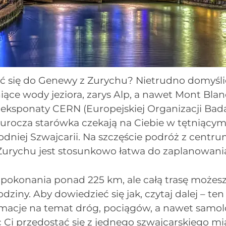
ć się do Genewy z Zurychu? Nietrudno domyślić
iące wody jeziora, zarys Alp, a nawet Mont Blan
eksponaty CERN (Europejskiej Organizacji Bad
 urocza starówka czekają na Ciebie w tętniący
odniej Szwajcarii. Na szczęście podróż z centr
rychu jest stosunkowo łatwa do zaplanowani
 pokonania ponad 225 km, ale całą trasę możes
odziny. Aby dowiedzieć się jak, czytaj dalej – t
rmacje na temat dróg, pociągów, a nawet samol
i przedostać się z jednego szwajcarskiego mi