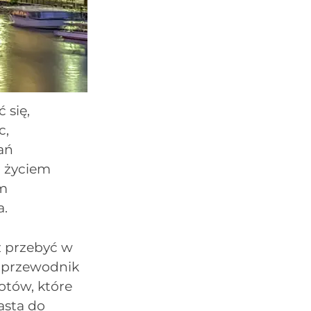
 się,
c,
ań
m życiem
um
a.
z przebyć w
en przewodnik
otów, które
asta do