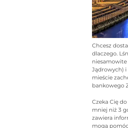
Chcesz dosta
dlaczego. Lśn
niesamowite 
Jądrowych) i
mieście zach
bankowego Zu
Czeka Cię do
mniej niż 3 g
zawiera info
mogą pomóc C