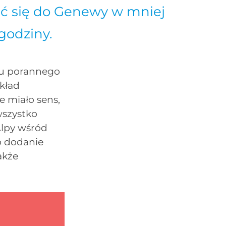
ć się do Genewy w mniej
 godziny.
niu porannego
kład
e miało sens,
wszystko
Alpy wśród
o dodanie
akże