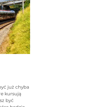
być już chyba
re kursują
sz być