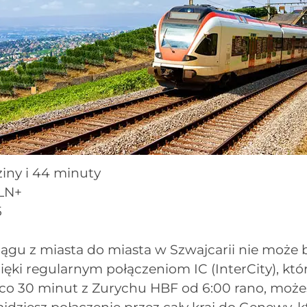
iny i 44 minuty
LN+
5
iągu z miasta do miasta w Szwajcarii nie może 
zięki regularnym połączeniom IC (InterCity), któ
 co 30 minut z Zurychu HBF od 6:00 rano, może