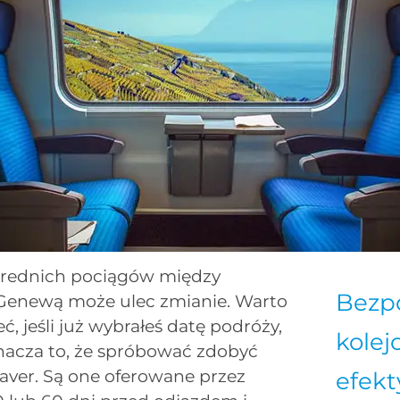
średnich pociągów między
Bezpo
Genewą może ulec zmianie. Warto
ć, jeśli już wybrałeś datę podróży,
kolej
acza to, że spróbować zdobyć
saver. Są one oferowane przez
efek