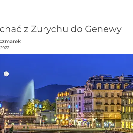
echać z Zurychu do Genewy
aczmarek
, 2022