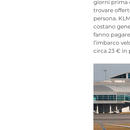
giorni prima 
trovare offer
persona. KLM
costano gener
fanno pagare 
l’imbarco vel
circa 23 € in 