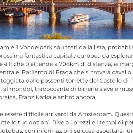
m e il Vondelpark spuntati dalla lista, probabi
rossima fantastica capitale europea da esplorar
 è lì che ti attende a 708km di distanza, ai marg
entrale. Parliamo di Praga che si trova a cavallo
eggiata dalle possenti torrette del Castello di
i al mondo), traboccante di birrerie slave e mus
ebraica, Franz Kafka e anltro ancora.
 essere difficile arrivarci da Amsterdam. Quest
tte le tue opzioni. Rivela i prezzi e i tempi di p
e autobus, con informazioni su cosa aspettarsi lun