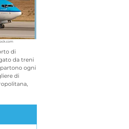
tock.com
rto di
gato da treni
 partono ogni
liere di
ropolitana,