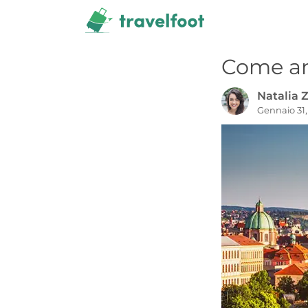
Vai
al
contenuto
Come an
Natalia Z
Gennaio 31,