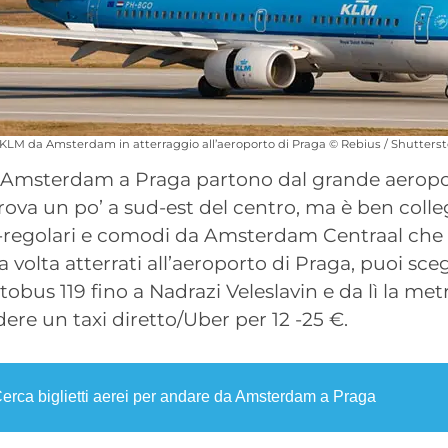
 KLM da Amsterdam in atterraggio all’aeroporto di Praga © Rebius / Shutters
da Amsterdam a Praga partono dal grande aeropo
trova un po’ a sud-est del centro, ma è ben colle
-regolari e comodi da Amsterdam Centraal che
 volta atterrati all’aeroporto di Praga, puoi sceg
tobus 119 fino a Nadrazi Veleslavin e da lì la met
re un taxi diretto/Uber per 12 -25 €.
erca biglietti aerei per andare da Amsterdam a Praga