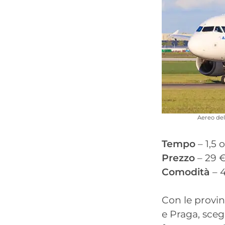
Aereo del
Tempo
– 1,5 o
Prezzo
– 29 €
Comodità
– 
Con le provi
e Praga, sceg