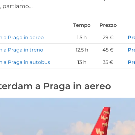
ì, partiamo…
Tempo
Prezzo
a Praga in aereo
1.5 h
29 €
Pr
a Praga in treno
12.5 h
45 €
Pr
 a Praga in autobus
13 h
35 €
Pr
erdam a Praga in aereo