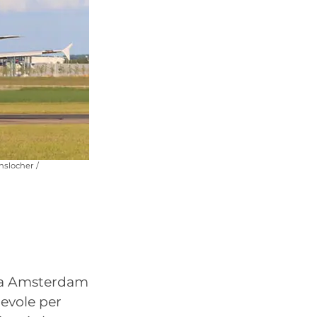
hslocher /
tra Amsterdam
nevole per