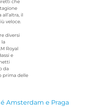
iretti che
stagione
ll’altra, il
iù veloce.
e diversi
 la
KLM Royal
assi e
etti
o da
o prima delle
hé Amsterdam e Praga