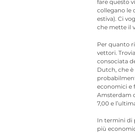
fare questo vi
collegano le 
estiva). Ci vog
che mette il v
Per quanto ri
vettori. Trov
consociata de
Dutch, che è 
probabilment
economici e 
Amsterdam ci
7,00 e l’ultim
In termini di 
più economic