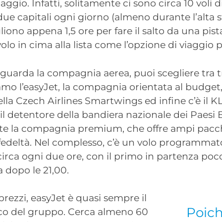
aggio. Infatti, solitamente ci sono circa 10 voli d
due capitali ogni giorno (almeno durante l’alta 
liono appena 1,5 ore per fare il salto da una pista a
olo in cima alla lista come l’opzione di viaggio p
guarda la compagnia aerea, puoi scegliere tra tr
iamo l’easyJet, la compagnia orientata al budget,
lla Czech Airlines Smartwings ed infine c’è il 
il detentore della bandiera nazionale dei Paesi B
e la compagnia premium, che offre ampi pacch
fedeltà. Nel complesso, c’è un volo programmat
rca ogni due ore, con il primo in partenza poc
a dopo le 21,00.
prezzi, easyJet è quasi sempre il
Poic
o del gruppo. Cerca almeno 60