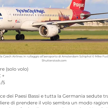
la Czech Airlines in rullaggio all’aeroporto di Amsterdam Schiphol © Mike Fuc
Shutterstock.com
re (solo volo)
 +
4/5
nce dei Paesi Bassi e tutta la Germania sedute 
liere di prendere il volo sembra un modo ragio