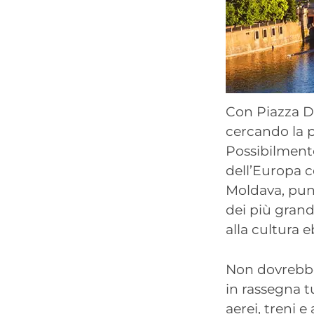
Con Piazza Da
cercando la p
Possibilmente
dell’Europa c
Moldava, punt
dei più grand
alla cultura 
Non dovrebbe
in rassegna tu
aerei, treni 