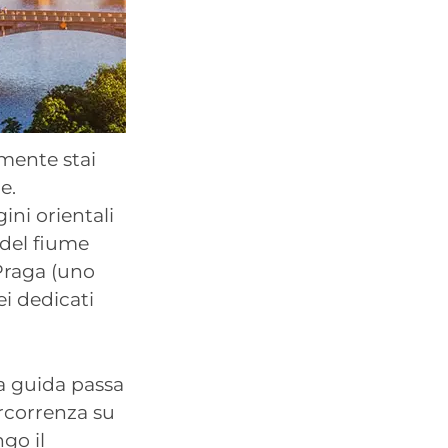
lmente stai
e.
ini orientali
 del fiume
 Praga (uno
ei dedicati
a guida passa
ercorrenza su
go il